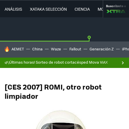
Suscríbete a
ANÁLISIS
XATAKA SELECCIÓN
CIENCIA
MOVILIDAD
HOY SE HABLA DE
AEMET
China
Waze
Fallout
Generación Z
iPh
🌿¡Últimas horas! Sorteo de robot cortacésped Mova ViAX
[CES 2007] ROMI, otro robot
limpiador