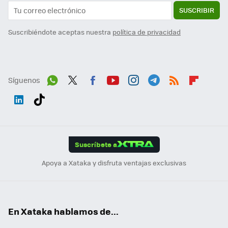
SUSCRIBIR
Suscribiéndote aceptas nuestra
política de privacidad
Síguenos
Wh
Twit
Fac
You
Inst
Tele
RSS
Flip
ats
ter
ebo
tub
agr
gra
boa
Link
Tikt
App
ok
e
am
m
rd
edI
ok
Suscríbete a
n
Apoya a Xataka y disfruta ventajas exclusivas
En Xataka hablamos de...