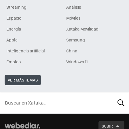
Streaming
Análisis
Espacio
Móviles
Energía
Xataka Movilidad
Apple
Samsung
Inteligencia artificial
China
Empleo
Windows 11
VER MÁS TEMAS
BUSCA
SUBIR