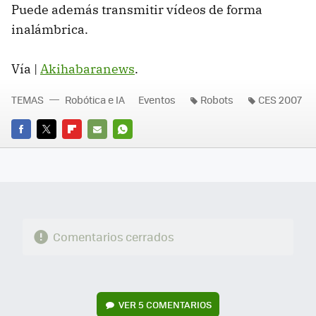
Puede además transmitir vídeos de forma
inalámbrica.
Vía |
Akihabaranews
.
TEMAS
Robótica e IA
Eventos
Robots
CES 2007
FACEBOOK
TWITTER
FLIPBOARD
E-
WHATSAPP
MAIL
Comentarios cerrados
VER
5 COMENTARIOS