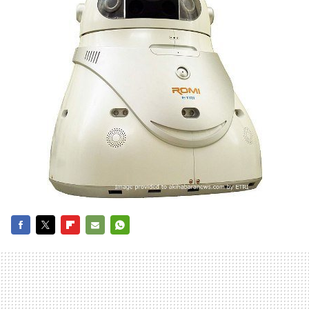
FACEBOOK
TWITTER
FLIPBOARD
E-
WHATSAPP
MAIL