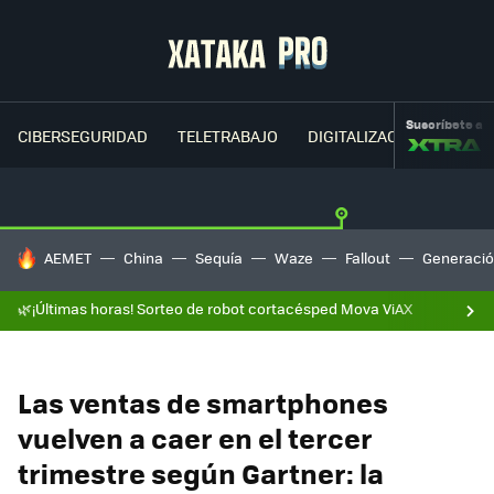
Suscríbete a
CIBERSEGURIDAD
TELETRABAJO
DIGITALIZACIÓN
CLOU
HOY SE HABLA DE
AEMET
China
Sequía
Waze
Fallout
Generació
🌿¡Últimas horas! Sorteo de robot cortacésped Mova ViAX
Las ventas de smartphones
vuelven a caer en el tercer
trimestre según Gartner: la