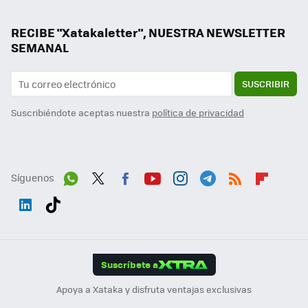
RECIBE "Xatakaletter", NUESTRA NEWSLETTER
SEMANAL
SUSCRIBIR
Suscribiéndote aceptas nuestra
política de privacidad
Síguenos
Wh
Twit
Fac
You
Inst
Tele
RSS
Flip
ats
ter
ebo
tub
agr
gra
boa
Link
Tikt
App
ok
e
am
m
rd
edI
ok
Suscríbete a
n
Apoya a Xataka y disfruta ventajas exclusivas