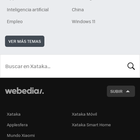
Inteligencia artificial
China
Empleo
Windows 11
VER MÁS TEMAS
BUSCA
SUBIR
Xataka
Xataka Móvil
Applesfera
Xataka Smart Home
Mundo Xiaomi