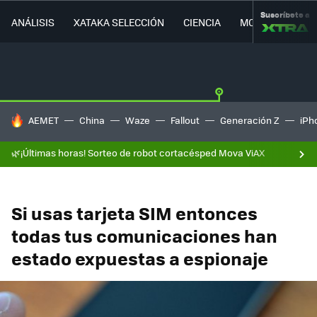
Suscríbete a
ANÁLISIS
XATAKA SELECCIÓN
CIENCIA
MOVILIDAD
HOY SE HABLA DE
AEMET
China
Waze
Fallout
Generación Z
iPh
🌿¡Últimas horas! Sorteo de robot cortacésped Mova ViAX
Si usas tarjeta SIM entonces
todas tus comunicaciones han
estado expuestas a espionaje