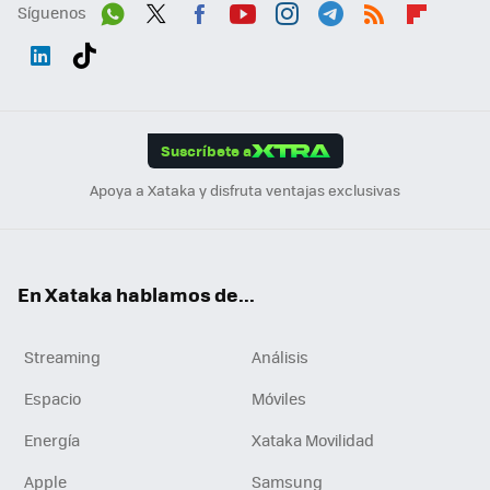
Síguenos
Wh
Twit
Fac
You
Inst
Tele
RSS
Flip
ats
ter
ebo
tub
agr
gra
boa
Link
Tikt
App
ok
e
am
m
rd
edI
ok
Suscríbete a
n
Apoya a Xataka y disfruta ventajas exclusivas
En Xataka hablamos de...
Streaming
Análisis
Espacio
Móviles
Energía
Xataka Movilidad
Apple
Samsung