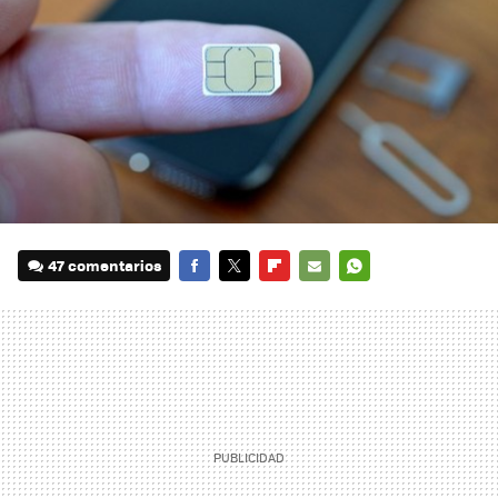
47 comentarios
FACEBOOK
TWITTER
FLIPBOARD
E-
WHATSAPP
MAIL