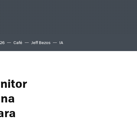
S26
Café
Jeff Bezos
IA
nitor
una
ara