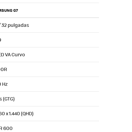
MSUNG G7
/ 32 pulgadas
9
ED VA Curvo
00R
0 Hz
s (GTG)
60 x 1.440 (QHD)
R 600