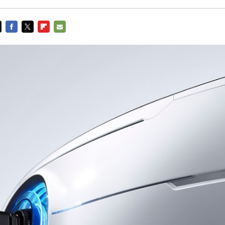
FACEBOOK
TWITTER
FLIPBOARD
E-
MAIL