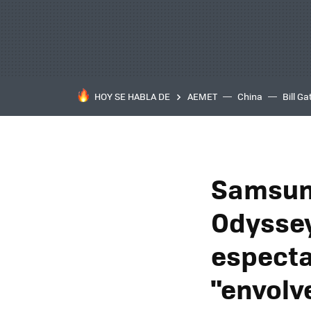
HOY SE HABLA DE
AEMET
China
Bill Ga
Samsung
Odyssey
especta
"envolv