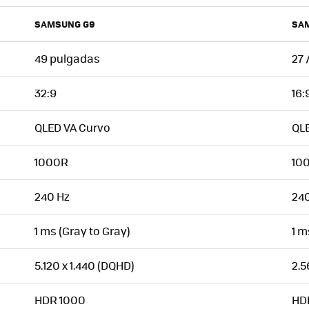
SAMSUNG G9
SA
49 pulgadas
27 
32:9
16:
QLED VA Curvo
QL
1000R
10
240 Hz
24
1 ms (Gray to Gray)
1 m
5.120 x 1.440 (DQHD)
2.5
HDR 1000
HD