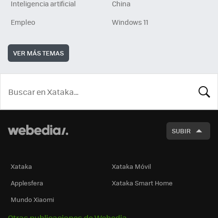
Inteligencia artificial
China
Empleo
Windows 11
VER MÁS TEMAS
BUSCA
SUBIR
Xataka
Xataka Móvil
Applesfera
Xataka Smart Home
Mundo Xiaomi
Otras publicaciones de Webedia