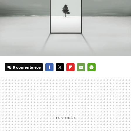
9 comentarios
FACEBOOK
TWITTER
FLIPBOARD
E-
WHATSAPP
MAIL