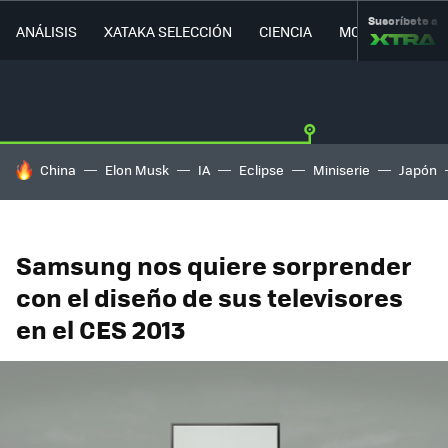
Suscríbete a
ANÁLISIS
XATAKA SELECCIÓN
CIENCIA
MOVILIDAD
HOY SE HABLA DE
China
Elon Musk
IA
Eclipse
Miniserie
Japón
Samsung nos quiere sorprender
con el diseño de sus televisores
en el CES 2013