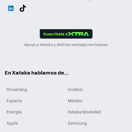
Wh
Twit
Fac
You
Inst
Tele
RSS
Flip
ats
ter
ebo
tub
agr
gra
boa
Link
Tikt
App
ok
e
am
m
rd
edI
ok
Suscríbete a
n
Apoya a Xataka y disfruta ventajas exclusivas
En Xataka hablamos de...
Streaming
Análisis
Espacio
Móviles
Energía
Xataka Movilidad
Apple
Samsung