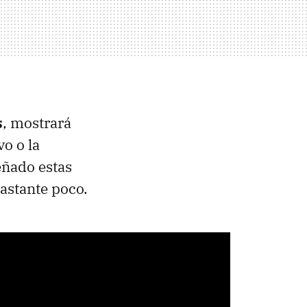
s
, mostrará
o o la
eñado estas
bastante poco.