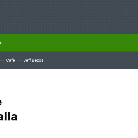
Café
Jeff Bezos
e
lla