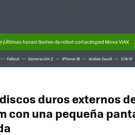
🌿¡Últimas horas! Sorteo de robot cortacésped Mova ViAX
Fallout
Generación Z
iPhone 18
Arabia Saudí
GTA VI
discos duros externos d
m con una pequeña panta
da