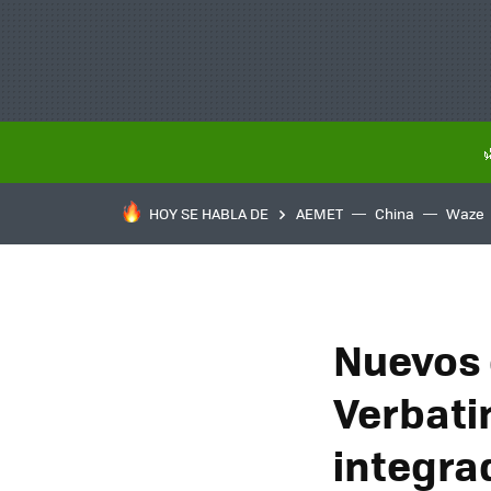
HOY SE HABLA DE
AEMET
China
Waze
Nuevos 
Verbati
integra