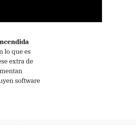
encendida
n lo que es
ese extra de
imentan
uyen software