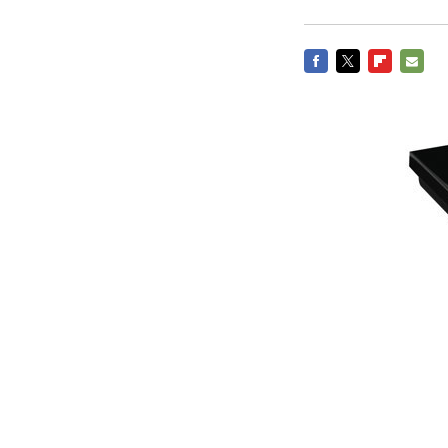
FACEBOOK
TWITTER
FLIPBOARD
E-
MAIL