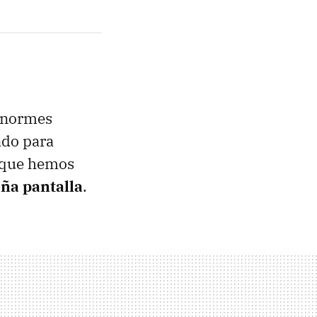
 enormes
ado para
r que hemos
ña pantalla
.