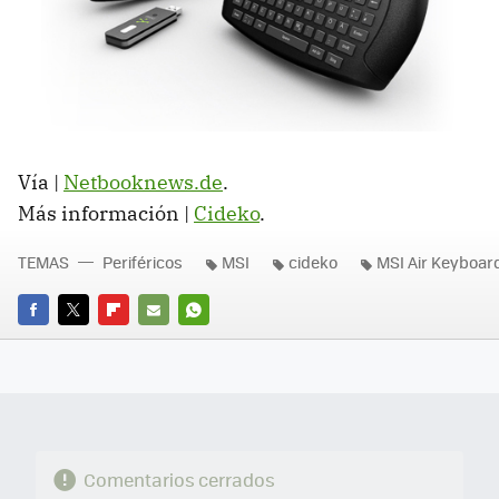
Vía |
Netbooknews.de
.
Más información |
Cideko
.
TEMAS
Periféricos
MSI
cideko
MSI Air Keyboar
FACEBOOK
TWITTER
FLIPBOARD
E-
WHATSAPP
MAIL
Comentarios cerrados