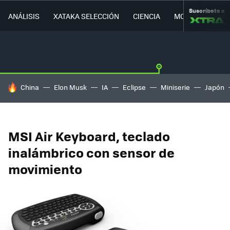
Suscríbete a
ANÁLISIS
XATAKA SELECCIÓN
CIENCIA
MOVILIDAD
HOY SE HABLA DE
China
Elon Musk
IA
Eclipse
Miniserie
Japón
MSI Air Keyboard, teclado
inalámbrico con sensor de
movimiento