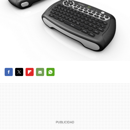
FACEBOOK
TWITTER
FLIPBOARD
E-
WHATSAPP
MAIL