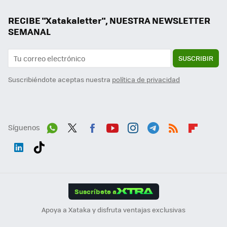
RECIBE "Xatakaletter", NUESTRA NEWSLETTER
SEMANAL
SUSCRIBIR
Suscribiéndote aceptas nuestra
política de privacidad
Síguenos
Wh
Twit
Fac
You
Inst
Tele
RSS
Flip
ats
ter
ebo
tub
agr
gra
boa
Link
Tikt
App
ok
e
am
m
rd
edI
ok
Suscríbete a
n
Apoya a Xataka y disfruta ventajas exclusivas