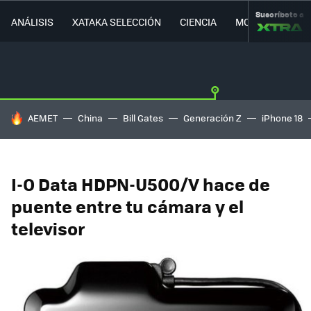
Suscríbete a
ANÁLISIS
XATAKA SELECCIÓN
CIENCIA
MOVILIDAD
HOY SE HABLA DE
AEMET
China
Bill Gates
Generación Z
iPhone 18
I-O Data HDPN-U500/V hace de
puente entre tu cámara y el
televisor