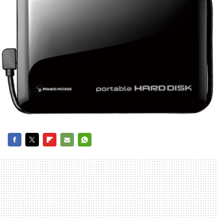
FACEBOOK
TWITTER
FLIPBOARD
E-
WHATSAPP
MAIL