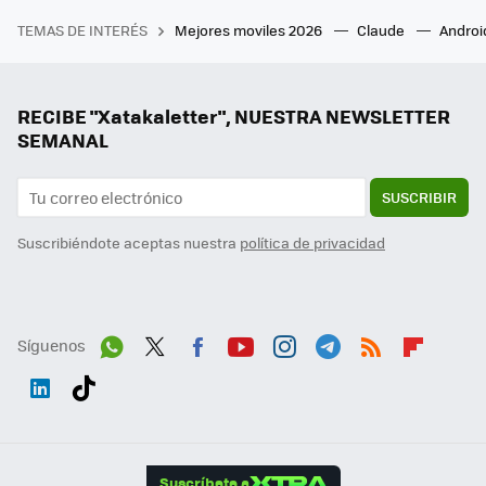
TEMAS DE INTERÉS
Mejores moviles 2026
Claude
Androi
RECIBE "Xatakaletter", NUESTRA NEWSLETTER
SEMANAL
SUSCRIBIR
Suscribiéndote aceptas nuestra
política de privacidad
Síguenos
Wh
Twit
Fac
You
Inst
Tele
RSS
Flip
ats
ter
ebo
tub
agr
gra
boa
Link
Tikt
App
ok
e
am
m
rd
edI
ok
Suscríbete a