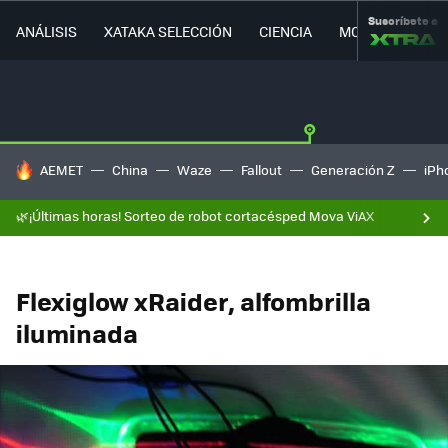
Suscríbete a
ANÁLISIS
XATAKA SELECCIÓN
CIENCIA
MOVILIDAD
HOY SE HABLA DE
AEMET
China
Waze
Fallout
Generación Z
iPh
🌿¡Últimas horas! Sorteo de robot cortacésped Mova ViAX
Flexiglow xRaider, alfombrilla
iluminada