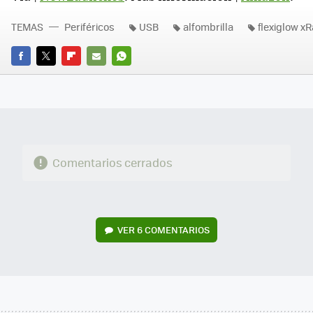
TEMAS
Periféricos
USB
alfombrilla
flexiglow xR
FACEBOOK
TWITTER
FLIPBOARD
E-
WHATSAPP
MAIL
Comentarios cerrados
VER
6 COMENTARIOS