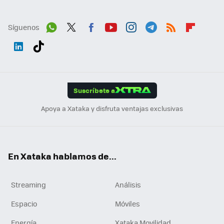
Síguenos
Wh
Twit
Fac
You
Inst
Tele
RSS
Flip
ats
ter
ebo
tub
agr
gra
boa
Link
Tikt
App
ok
e
am
m
rd
edI
ok
Suscríbete a
n
Apoya a Xataka y disfruta ventajas exclusivas
En Xataka hablamos de...
Streaming
Análisis
Espacio
Móviles
Energía
Xataka Movilidad