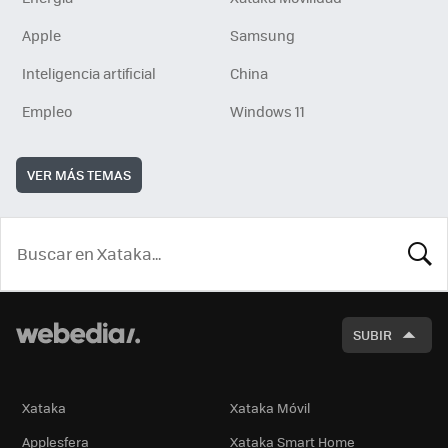
Apple
Samsung
Inteligencia artificial
China
Empleo
Windows 11
VER MÁS TEMAS
BUSCA
SUBIR
Xataka
Xataka Móvil
Applesfera
Xataka Smart Home