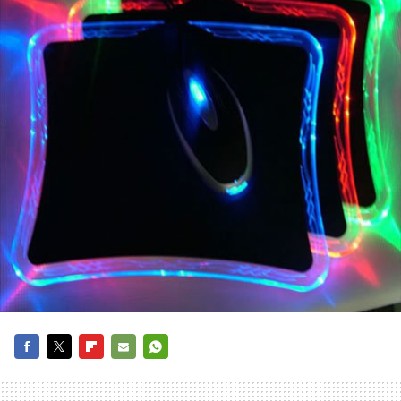
FACEBOOK
TWITTER
FLIPBOARD
E-
WHATSAPP
MAIL