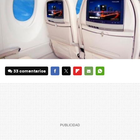
33 comentarios
FACEBOOK
TWITTER
FLIPBOARD
E-
WHATSAPP
MAIL