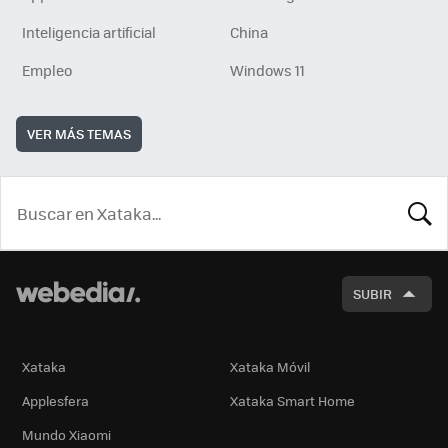
Inteligencia artificial
China
Empleo
Windows 11
VER MÁS TEMAS
BUSCA
SUBIR
Xataka
Xataka Móvil
Applesfera
Xataka Smart Home
Mundo Xiaomi