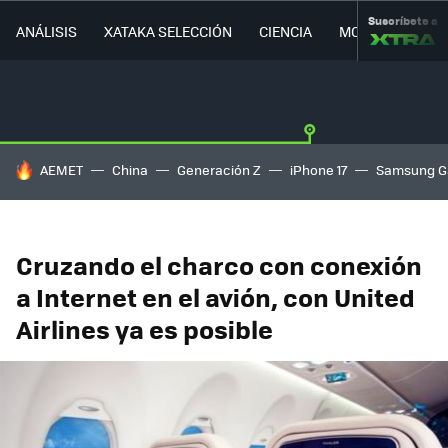
Suscríbete a
ANÁLISIS
XATAKA SELECCIÓN
CIENCIA
MOVILIDAD
HOY SE HABLA DE
AEMET
China
Generación Z
iPhone 17
Samsung G
Cruzando el charco con conexión
a Internet en el avión, con United
Airlines ya es posible