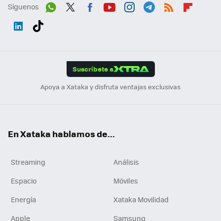
Síguenos
Wh
Twit
Fac
You
Inst
Tele
RSS
Flip
ats
ter
ebo
tub
agr
gra
boa
Link
Tikt
App
ok
e
am
m
rd
edI
ok
Suscríbete a
n
Apoya a Xataka y disfruta ventajas exclusivas
En Xataka hablamos de...
Streaming
Análisis
Espacio
Móviles
Energía
Xataka Movilidad
Apple
Samsung