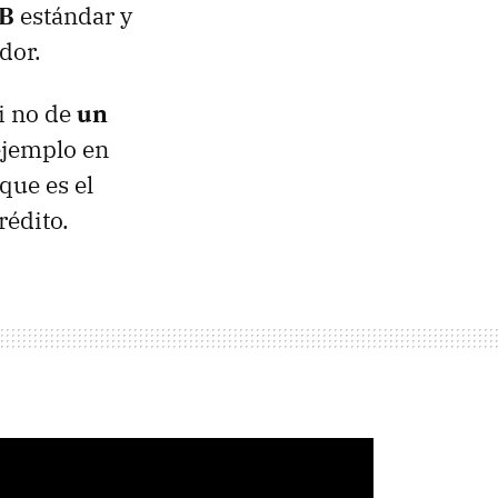
SB
estándar y
dor.
i no de
un
ejemplo en
que es el
rédito.