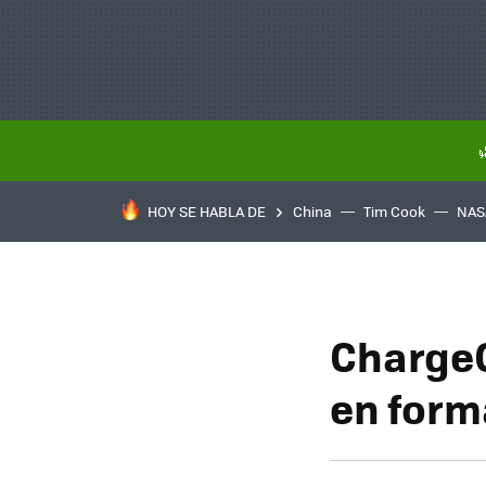
HOY SE HABLA DE
China
Tim Cook
NAS
ChargeC
en form