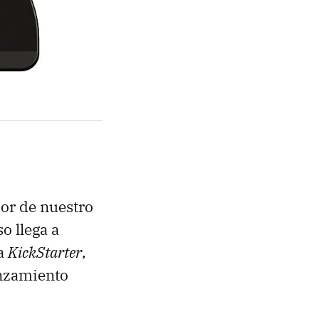
dor de nuestro
o llega a
a
KickStarter
,
anzamiento