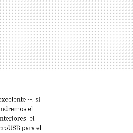
xcelente --, si
tendremos el
teriores, el
croUSB para el