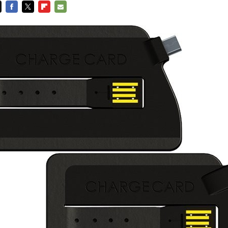
FACEBOOK
TWITTER
FLIPBOARD
E-
MAIL