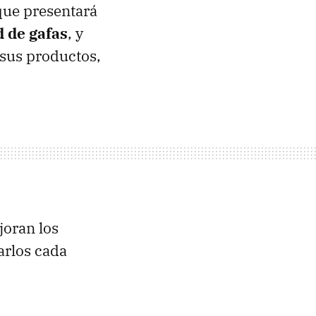
que presentará
d de gafas
, y
sus productos,
oran los
arlos cada