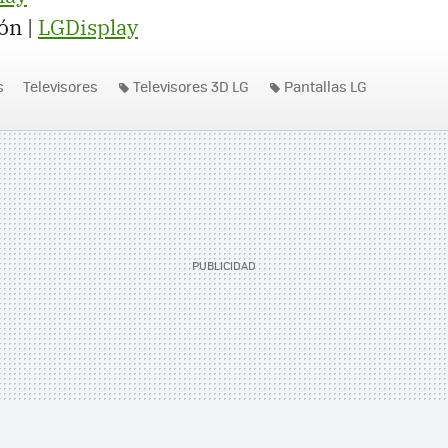
ón |
LGDisplay
s
Televisores
Televisores 3D LG
Pantallas LG