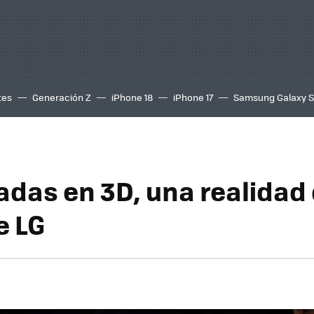
tes
Generación Z
iPhone 18
iPhone 17
Samsung Galaxy 
adas en 3D, una realidad 
e LG