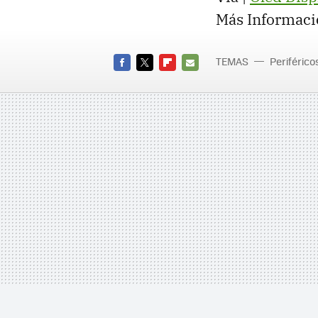
Más Informaci
TEMAS
Periférico
FACEBOOK
TWITTER
FLIPBOARD
E-
MAIL