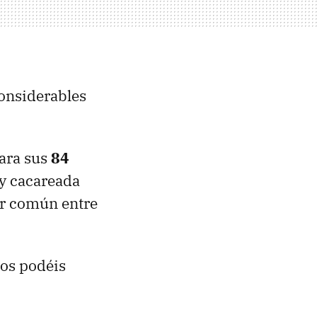
considerables
ara sus
84
 y cacareada
er común entre
 os podéis