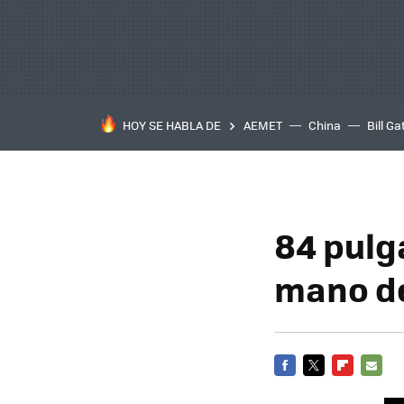
HOY SE HABLA DE
AEMET
China
Bill Ga
84 pulg
mano d
FACEBOOK
TWITTER
FLIPBOARD
E-