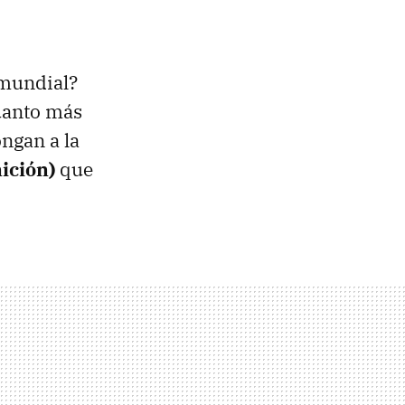
 mundial?
cuanto más
ngan a la
nición)
que