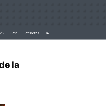
S26
Café
Jeff Bezos
IA
de la