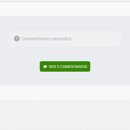
FACEBOOK
TWITTER
FLIPBOARD
E-
WHATSAPP
MAIL
Comentarios cerrados
VER
5 COMENTARIOS