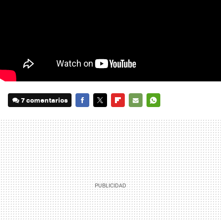
7 comentarios
FACEBOOK
TWITTER
FLIPBOARD
E-
WHATSAPP
MAIL