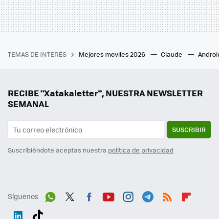
TEMAS DE INTERÉS
Mejores moviles 2026
Claude
Androi
RECIBE "Xatakaletter", NUESTRA NEWSLETTER
SEMANAL
SUSCRIBIR
Suscribiéndote aceptas nuestra
política de privacidad
Síguenos
Wh
Twit
Fac
You
Inst
Tele
RSS
Flip