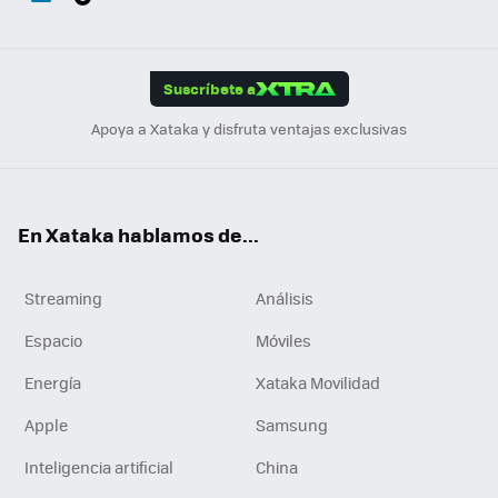
ats
ter
ebo
tub
agr
gra
boa
Link
Tikt
App
ok
e
am
m
rd
edI
ok
Suscríbete a
n
Apoya a Xataka y disfruta ventajas exclusivas
En Xataka hablamos de...
Streaming
Análisis
Espacio
Móviles
Energía
Xataka Movilidad
Apple
Samsung
Inteligencia artificial
China