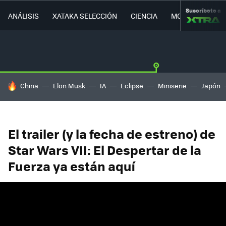
Suscríbete a
ANÁLISIS
XATAKA SELECCIÓN
CIENCIA
MOVILIDAD
HOY SE HABLA DE
China
Elon Musk
IA
Eclipse
Miniserie
Japón
El trailer (y la fecha de estreno) de
Star Wars VII: El Despertar de la
Fuerza ya están aquí