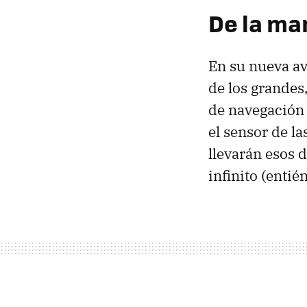
De la m
En su nueva av
de los grandes
de navegació
el sensor de l
llevarán esos d
infinito (entié