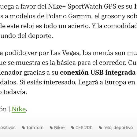
juega a favor del Nike+ SportWatch
GPS
es su
a modelos de Polar o Garmin, el grosor y sob
e este reloj es todo un acierto. Y la comodida
undo del deporte.
ha podido ver por Las Vegas, los menús son muy
e se muestra es la básica para el corredor. 
rdenador gracias a su
conexión
USB
integrada
datos. Si estás interesado, llegará a Europa en 
o todavía.
ón |
Nike
.
ositivos
TomTom
Nike+
CES 2011
reloj deportivo
PS
Nike+ SportWatch GPS