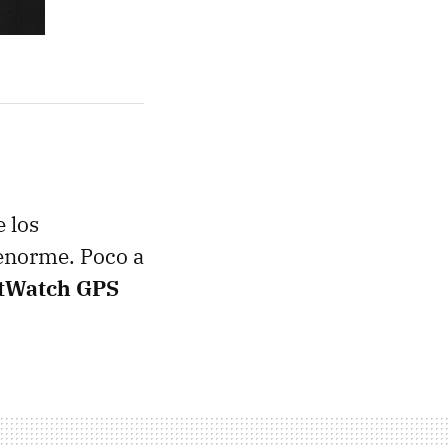
e los
 enorme. Poco a
rtWatch GPS