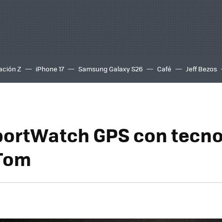
ación Z
iPhone 17
Samsung Galaxy S26
Café
Jeff Bezos
portWatch GPS con tecno
Tom