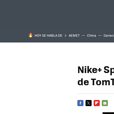
HOY SE HABLA DE
AEMET
China
Gener
Nike+ S
de Tom
FACEBOOK
TWITTER
FLIPBOARD
E-