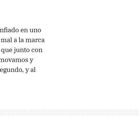
onfiado en uno
 mal a la marca
 que junto con
s movamos y
segundo, y al