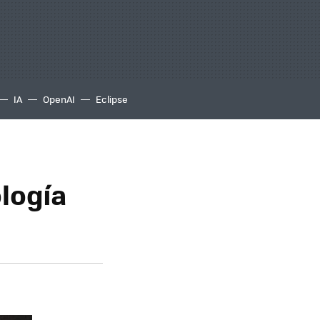
IA
OpenAI
Eclipse
logía