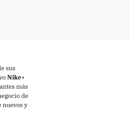
de sus
evo
Nike+
cantes más
negocio de
e nuevos y