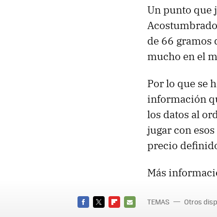
Un punto que 
Acostumbrados 
de 66 gramos d
mucho en el m
Por lo que se 
información qu
los datos al o
jugar con esos 
precio definid
Más informaci
TEMAS
Otros disp
Reloj G
FACEBOOK
TWITTER
FLIPBOARD
E-