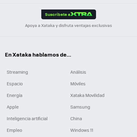
App
ok
e
am
m
rd
edI
ok
Suscríbete a
n
Apoya a Xataka y disfruta ventajas exclusivas
En Xataka hablamos de...
Streaming
Análisis
Espacio
Móviles
Energía
Xataka Movilidad
Apple
Samsung
Inteligencia artificial
China
Empleo
Windows 11