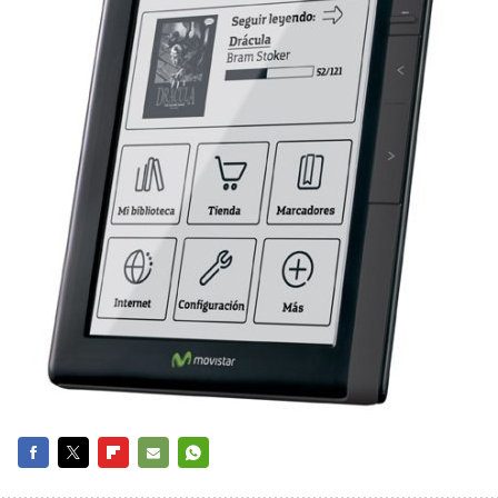
FACEBOOK
TWITTER
FLIPBOARD
E-
WHATSAPP