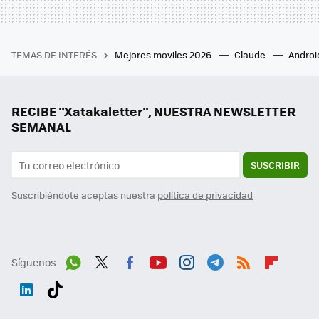
TEMAS DE INTERÉS
Mejores moviles 2026
Claude
Androi
RECIBE "Xatakaletter", NUESTRA NEWSLETTER
SEMANAL
SUSCRIBIR
Suscribiéndote aceptas nuestra
política de privacidad
Síguenos
Wh
Twit
Fac
You
Inst
Tele
RSS
Flip
ats
ter
ebo
tub
agr
gra
boa
Link
Tikt