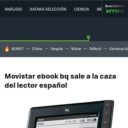
Suscríbete a
ANÁLISIS
XATAKA SELECCIÓN
CIENCIA
MOVILIDAD
HOY SE HABLA DE
AEMET
China
Sequía
Waze
Fallout
Generació
Movistar ebook bq sale a la caza
del lector español