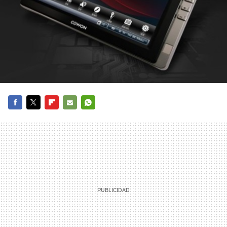
FACEBOOK
TWITTER
FLIPBOARD
E-
WHATSAPP
MAIL