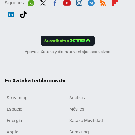
Síguenos
Wh
Twit
Fac
You
Inst
Tele
RSS
Flip
ats
ter
ebo
tub
agr
gra
boa
Link
Tikt
App
ok
e
am
m
rd
edI
ok
Suscríbete a
n
Apoya a Xataka y disfruta ventajas exclusivas
En Xataka hablamos de...
Streaming
Análisis
Espacio
Móviles
Energía
Xataka Movilidad
Apple
Samsung