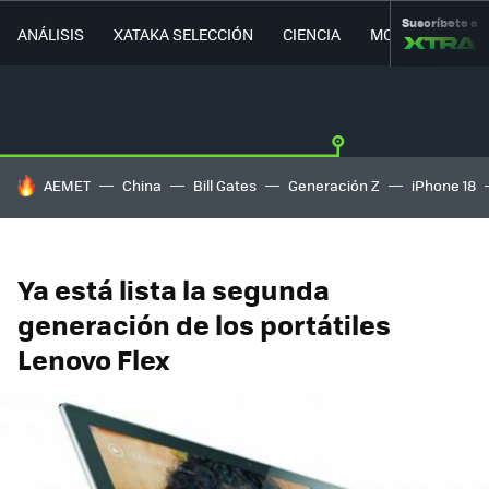
Suscríbete a
ANÁLISIS
XATAKA SELECCIÓN
CIENCIA
MOVILIDAD
HOY SE HABLA DE
AEMET
China
Bill Gates
Generación Z
iPhone 18
Ya está lista la segunda
generación de los portátiles
Lenovo Flex