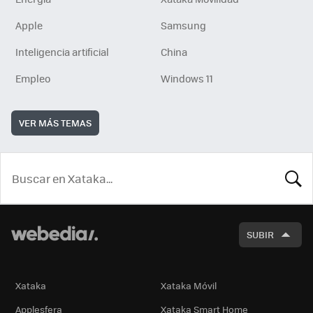
Apple
Samsung
Inteligencia artificial
China
Empleo
Windows 11
VER MÁS TEMAS
BUSCA
SUBIR
Xataka
Xataka Móvil
Applesfera
Xataka Smart Home