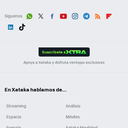
Síguenos
Wh
Twit
Fac
You
Inst
Tele
RSS
Flip
ats
ter
ebo
tub
agr
gra
boa
Link
Tikt
App
ok
e
am
m
rd
edI
ok
Suscríbete a
n
Apoya a Xataka y disfruta ventajas exclusivas
En Xataka hablamos de...
Streaming
Análisis
Espacio
Móviles
Energía
Xataka Movilidad