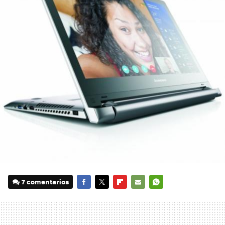
7 comentarios
FACEBOOK
TWITTER
FLIPBOARD
E-
WHATSAPP
MAIL