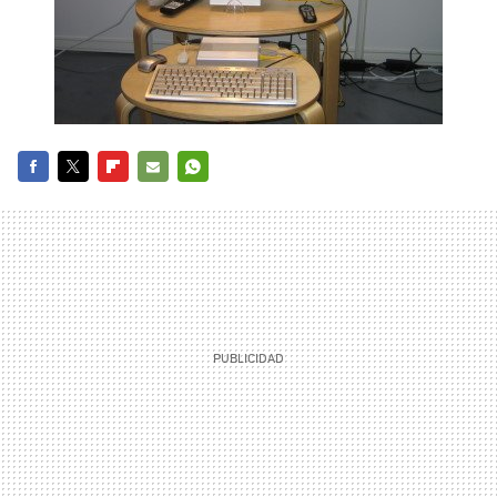
FACEBOOK
TWITTER
FLIPBOARD
E-
WHATSAPP
MAIL