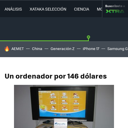
Suscríbete a
ANÁLISIS
XATAKA SELECCIÓN
CIENCIA
MOVILIDAD
HOY SE HABLA DE
AEMET
China
Generación Z
iPhone 17
Samsung G
Un ordenador por 146 dólares