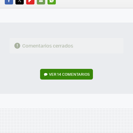
FACEBOOK
TWITTER
FLIPBOARD
E-
WHATSAPP
MAIL
Comentarios cerrados
VER
14 COMENTARIOS