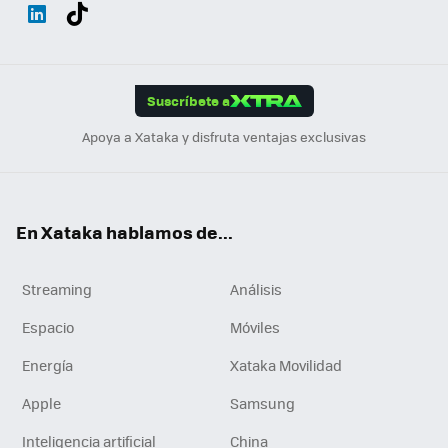
Wh
Twit
Fac
You
Inst
Tele
RSS
Flip
ats
ter
ebo
tub
agr
gra
boa
Link
Tikt
App
ok
e
am
m
rd
edI
ok
Suscríbete a
n
Apoya a Xataka y disfruta ventajas exclusivas
En Xataka hablamos de...
Streaming
Análisis
Espacio
Móviles
Energía
Xataka Movilidad
Apple
Samsung
Inteligencia artificial
China