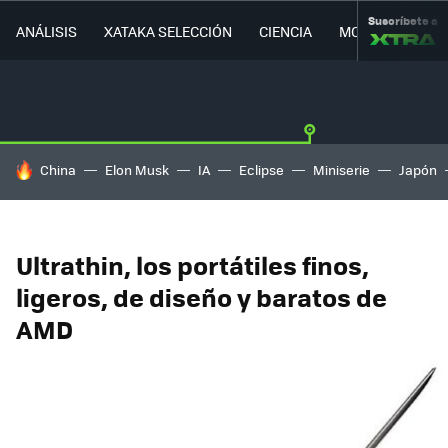
Suscríbete a
ANÁLISIS
XATAKA SELECCIÓN
CIENCIA
MOVILIDAD
HOY SE HABLA DE
China
Elon Musk
IA
Eclipse
Miniserie
Japón
Ultrathin, los portátiles finos,
ligeros, de diseño y baratos de
AMD