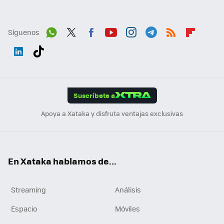
Síguenos
Wh
Twit
Fac
You
Inst
Tele
RSS
Flip
ats
ter
ebo
tub
agr
gra
boa
Link
Tikt
App
ok
e
am
m
rd
edI
ok
Suscríbete a
n
Apoya a Xataka y disfruta ventajas exclusivas
En Xataka hablamos de...
Streaming
Análisis
Espacio
Móviles