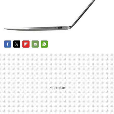
FACEBOOK
TWITTER
FLIPBOARD
E-
WHATSAPP
MAIL