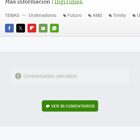
Más información |
DigiTimes
.
TEMAS
Ordenadores
Futuro
AMD
Trinity
U
FACEBOOK
TWITTER
FLIPBOARD
E-
WHATSAPP
MAIL
Comentarios cerrados
VER
36 COMENTARIOS