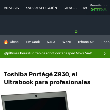
Suscríbete a
ANÁLISIS
XATAKA SELECCIÓN
CIENCIA
MOVILIDAD
HOY SE HABLA DE
China
Tim Cook
NASA
Waze
iPhone Air
iPhone
🌿¡Últimas horas! Sorteo de robot cortacésped Mova ViAX
Toshiba Portégé Z930, el
Ultrabook para profesionales