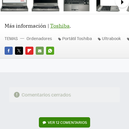
Ne
Más información |
Toshiba
.
TEMAS
Ordenadores
Portátil Toshiba
Ultrabook
FACEBOOK
TWITTER
FLIPBOARD
E-
WHATSAPP
MAIL
Comentarios cerrados
VER
12 COMENTARIOS