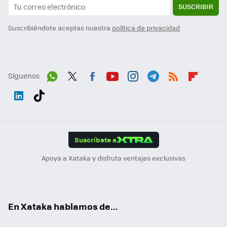
SUSCRIBIR
Suscribiéndote aceptas nuestra
política de privacidad
Síguenos
Wh
Twit
Fac
You
Inst
Tele
RSS
Flip
ats
ter
ebo
tub
agr
gra
boa
Link
Tikt
App
ok
e
am
m
rd
edI
ok
Suscríbete a
n
Apoya a Xataka y disfruta ventajas exclusivas
En Xataka hablamos de...