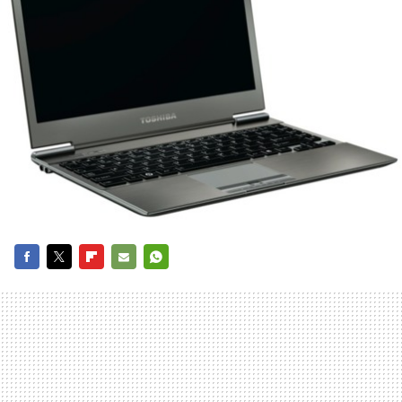
FACEBOOK
TWITTER
FLIPBOARD
E-
WHATSAPP
MAIL