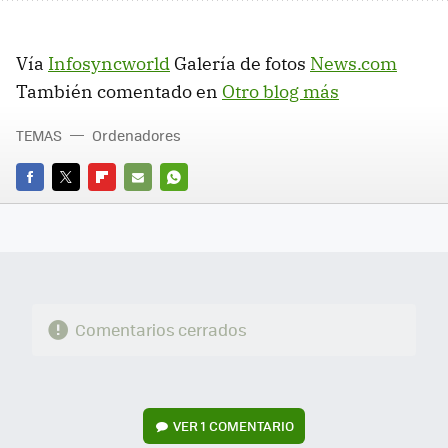
Vía
Infosyncworld
Galería de fotos
News.com
También comentado en
Otro blog más
TEMAS
Ordenadores
FACEBOOK
TWITTER
FLIPBOARD
E-
WHATSAPP
MAIL
Comentarios cerrados
VER
1 COMENTARIO