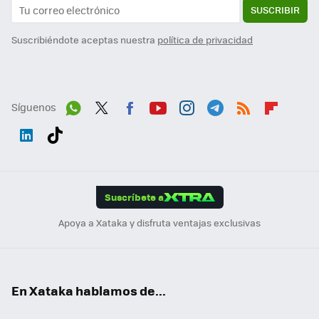
SUSCRIBIR
Suscribiéndote aceptas nuestra
política de privacidad
Síguenos
Wh
Twit
Fac
You
Inst
Tele
RSS
Flip
ats
ter
ebo
tub
agr
gra
boa
Link
Tikt
App
ok
e
am
m
rd
edI
ok
Suscríbete a
n
Apoya a Xataka y disfruta ventajas exclusivas
En Xataka hablamos de...