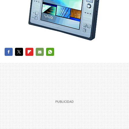
FACEBOOK
TWITTER
FLIPBOARD
E-
WHATSAPP
MAIL