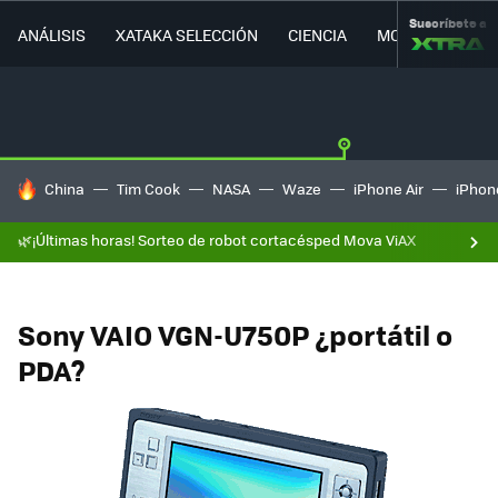
Suscríbete a
ANÁLISIS
XATAKA SELECCIÓN
CIENCIA
MOVILIDAD
HOY SE HABLA DE
China
Tim Cook
NASA
Waze
iPhone Air
iPhone
🌿¡Últimas horas! Sorteo de robot cortacésped Mova ViAX
Sony VAIO VGN-U750P ¿portátil o
PDA?