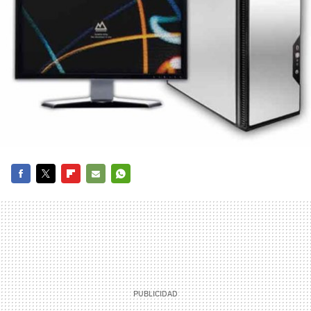
FACEBOOK
TWITTER
FLIPBOARD
E-
WHATSAPP
MAIL