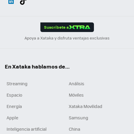
ats
ter
ebo
tub
agr
gra
boa
Link
Tikt
App
ok
e
am
m
rd
edI
ok
Suscríbete a
n
Apoya a Xataka y disfruta ventajas exclusivas
En Xataka hablamos de...
Streaming
Análisis
Espacio
Móviles
Energía
Xataka Movilidad
Apple
Samsung
Inteligencia artificial
China