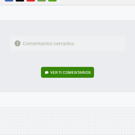
FACEBOOK
TWITTER
FLIPBOARD
E-
WHATSAPP
MAIL
Comentarios cerrados
VER
11 COMENTARIOS