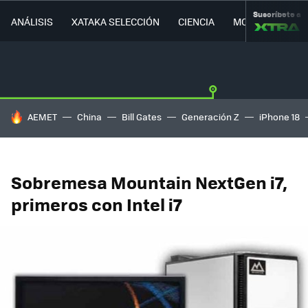
Suscríbete a
ANÁLISIS
XATAKA SELECCIÓN
CIENCIA
MOVILIDAD
HOY SE HABLA DE
AEMET
China
Bill Gates
Generación Z
iPhone 18
Sobremesa Mountain NextGen i7,
primeros con Intel i7