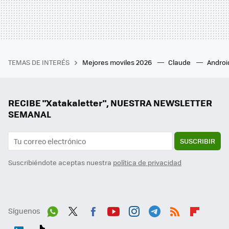
TEMAS DE INTERÉS
Mejores moviles 2026
Claude
Androi
RECIBE "Xatakaletter", NUESTRA NEWSLETTER
SEMANAL
SUSCRIBIR
Suscribiéndote aceptas nuestra
política de privacidad
Síguenos
Wh
Twit
Fac
You
Inst
Tele
RSS
Flip