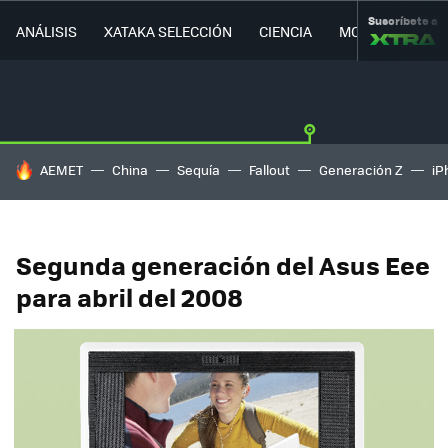
Suscríbete a
ANÁLISIS
XATAKA SELECCIÓN
CIENCIA
MOVILIDAD
HOY SE HABLA DE
AEMET
China
Sequía
Fallout
Generación Z
iP
Segunda generación del Asus Eee
para abril del 2008