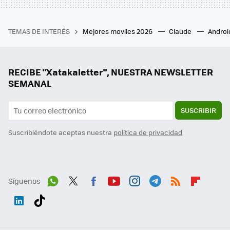
TEMAS DE INTERÉS
Mejores moviles 2026
Claude
Androi
RECIBE "Xatakaletter", NUESTRA NEWSLETTER
SEMANAL
SUSCRIBIR
Suscribiéndote aceptas nuestra
política de privacidad
Síguenos
Wh
Twit
Fac
You
Inst
Tele
RSS
Flip
ats
ter
ebo
tub
agr
gra
boa
Link
Tikt
App
ok
e
am
m
rd