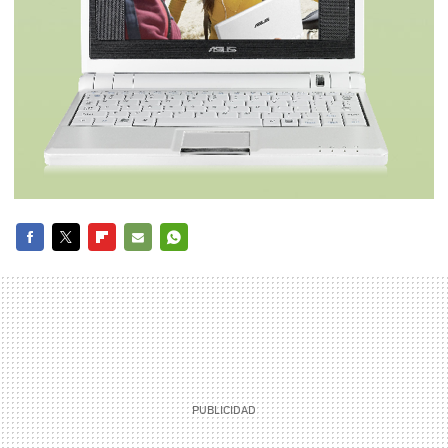
FACEBOOK
TWITTER
FLIPBOARD
E-
WHATSAPP
MAIL