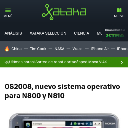
MENÚ
NUEVO
Suscríbete a
ANÁLISIS
XATAKA SELECCIÓN
CIENCIA
MOVILIDAD
HOY SE HABLA DE
China
Tim Cook
NASA
Waze
iPhone Air
iPhone
🌿¡Últimas horas! Sorteo de robot cortacésped Mova ViAX
OS2008, nuevo sistema operativo
para N800 y N810