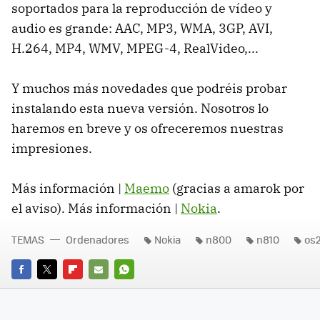
soportados para la reproducción de vídeo y
audio es grande: AAC, MP3, WMA, 3GP, AVI,
H.264, MP4, WMV, MPEG-4, RealVideo,...
Y muchos más novedades que podréis probar
instalando esta nueva versión. Nosotros lo
haremos en breve y os ofreceremos nuestras
impresiones.
Más información |
Maemo
(gracias a amarok por
el aviso). Más información |
Nokia
.
TEMAS
Ordenadores
Nokia
n800
n810
os
FACEBOOK
TWITTER
FLIPBOARD
E-
WHATSAPP
MAIL