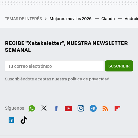
TEMAS DE INTERÉS
Mejores moviles 2026
Claude
Androi
RECIBE "Xatakaletter", NUESTRA NEWSLETTER
SEMANAL
SUSCRIBIR
Suscribiéndote aceptas nuestra
política de privacidad
Síguenos
Wh
Twit
Fac
You
Inst
Tele
RSS
Flip
ats
ter
ebo
tub
agr
gra
boa
Link
Tikt
App
ok
e
am
m
rd