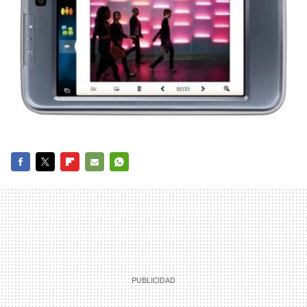
FACEBOOK
TWITTER
FLIPBOARD
E-
WHATSAPP
MAIL