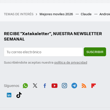
TEMAS DE INTERÉS
Mejores moviles 2026
Claude
Androi
RECIBE "Xatakaletter", NUESTRA NEWSLETTER
SEMANAL
SUSCRIBIR
Suscribiéndote aceptas nuestra
política de privacidad
Síguenos
Wh
Twit
Fac
You
Inst
Tele
RSS
Flip
ats
ter
ebo
tub
agr
gra
boa
Link
Tikt
App
ok
e
am
m
rd
edI
ok