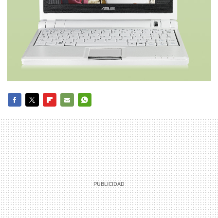
FACEBOOK
TWITTER
FLIPBOARD
E-
WHATSAPP
MAIL