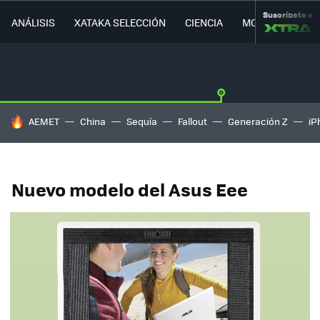
Suscríbete a
ANÁLISIS
XATAKA SELECCIÓN
CIENCIA
MOVILIDAD
HOY SE HABLA DE
AEMET
China
Sequía
Fallout
Generación Z
iP
Nuevo modelo del Asus Eee