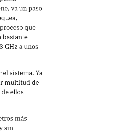
ene, va un paso
oquea,
 proceso que
 bastante
93 GHz a unos
 el sistema. Ya
er multitud de
 de ellos
metros más
y sin