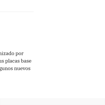
nizado por
us placas base
lgunos nuevos