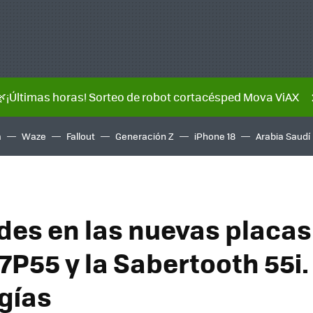
🌿¡Últimas horas! Sorteo de robot cortacésped Mova ViAX
a
Waze
Fallout
Generación Z
iPhone 18
Arabia Saudí
es en las nuevas placas
P7P55 y la Sabertooth 55i
gías