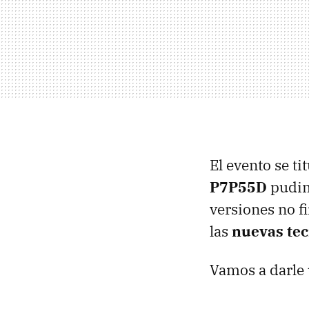
El evento se ti
P7P55D
pudim
versiones no f
las
nuevas tec
Vamos a darle 