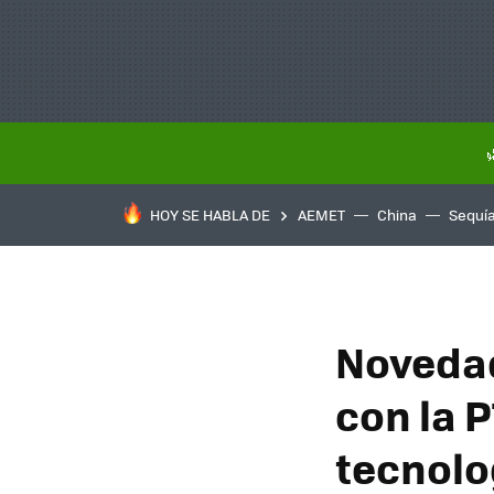
HOY SE HABLA DE
AEMET
China
Sequí
Novedad
con la 
tecnolo