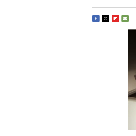
FACEBOOK
TWITTER
FLIPBOARD
E-
MAIL