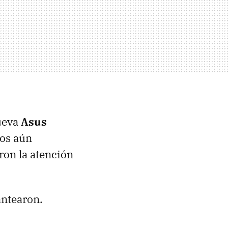
nueva
Asus
los aún
ron la atención
antearon.