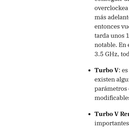
overclockea 
más adelante
entonces vue
tarda unos 
notable. En 
3.5 GHz, to
Turbo V
: e
existen algu
parámetros d
modificable
Turbo V Re
importantes 