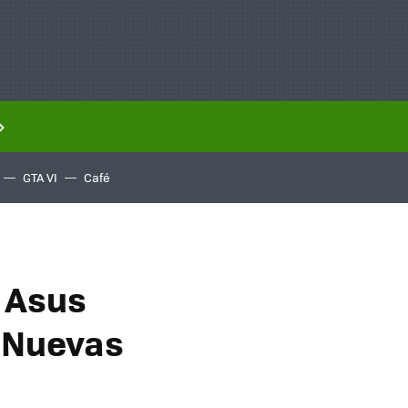
GTA VI
Café
 Asus
. Nuevas