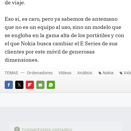
de viaje.
Eso sí, es caro, pero ya sabemos de antemano
que no es un equipo al uso, sino un modelo que
se engloba en la gama alta de los portátiles y con
el que Nokia busca cambiar el E Series de sus
clientes por este móvil de generosas
dimensiones.
TEMAS
Ordenadores
Vídeos
Análisis
Nokia
Vid
FACEBOOK
TWITTER
FLIPBOARD
E-
WHATSAPP
MAIL
Comentarios cerrados