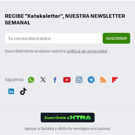
RECIBE "Xatakaletter", NUESTRA NEWSLETTER
SEMANAL
SUSCRIBIR
Suscribiéndote aceptas nuestra
política de privacidad
Síguenos
Wh
Twit
Fac
You
Inst
Tele
RSS
Flip
ats
ter
ebo
tub
agr
gra
boa
Link
Tikt
App
ok
e
am
m
rd
edI
ok
Suscríbete a
n
Apoya a Xataka y disfruta ventajas exclusivas