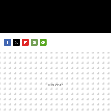
FACEBOOK
TWITTER
FLIPBOARD
E-
WHATSAPP
MAIL