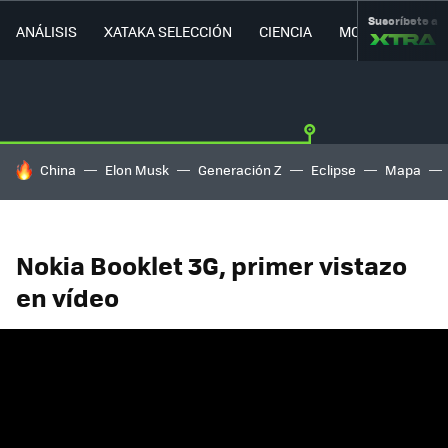
Suscríbete a
ANÁLISIS
XATAKA SELECCIÓN
CIENCIA
MOVILIDAD
HOY SE HABLA DE
China
Elon Musk
Generación Z
Eclipse
Mapa
Nokia Booklet 3G, primer vistazo
en vídeo