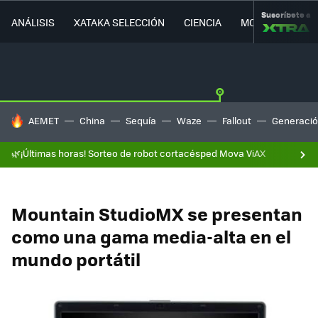
Suscríbete a
ANÁLISIS
XATAKA SELECCIÓN
CIENCIA
MOVILIDAD
HOY SE HABLA DE
AEMET
China
Sequía
Waze
Fallout
Generació
🌿¡Últimas horas! Sorteo de robot cortacésped Mova ViAX
Mountain StudioMX se presentan
como una gama media-alta en el
mundo portátil