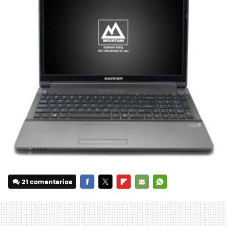
21 comentarios
FACEBOOK
TWITTER
FLIPBOARD
E-
WHATSAPP
MAIL