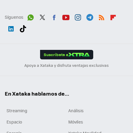
Síguenos
Wh
Twit
Fac
You
Inst
Tele
RSS
Flip
ats
ter
ebo
tub
agr
gra
boa
Link
Tikt
App
ok
e
am
m
rd
edI
ok
Suscríbete a
n
Apoya a Xataka y disfruta ventajas exclusivas
En Xataka hablamos de...
Streaming
Análisis
Espacio
Móviles