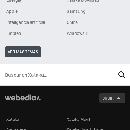
Energía
Xataka Movilidad
Apple
Samsung
Inteligencia artificial
China
Empleo
Windows 11
VER MÁS TEMAS
BUSCA
SUBIR
Xataka
Xataka Móvil
Applesfera
Xataka Smart Home