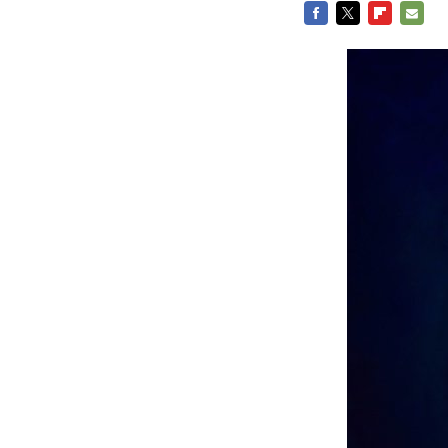
FACEBOOK
TWITTER
FLIPBOARD
E-
MAIL