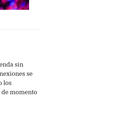
ienda sin
onexiones se
o los
se de momento