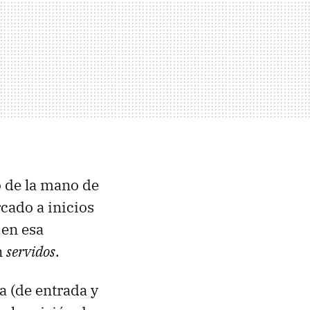
o de la mano de
rcado a inicios
 en esa
n
servidos
.
a (de entrada y