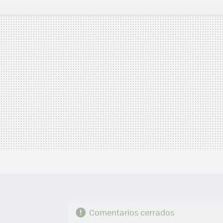
FACEBOOK
TWITTER
FLIPBOARD
E-
MAIL
Comentarios cerrados