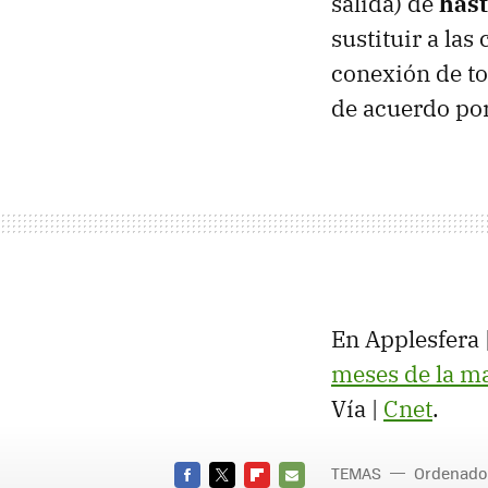
salida) de
hast
sustituir a la
conexión de to
de acuerdo po
En Applesfera 
meses de la m
Vía |
Cnet
.
TEMAS
Ordenado