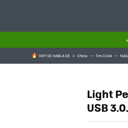
HOY SE HABLA DE
China
Tim Cook
NAS
Light P
USB 3.0