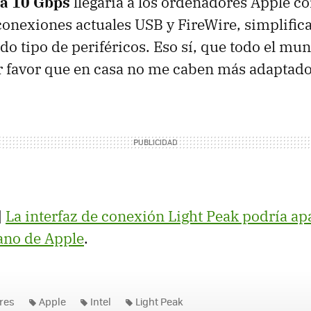
a 10 Gbps
llegaría a los ordenadores Apple co
s conexiones actuales
USB
y FireWire, simplific
do tipo de periféricos. Eso sí, que todo el mu
r favor que en casa no me caben más adaptado
|
La interfaz de conexión Light Peak podría ap
ano de Apple
.
res
Apple
Intel
Light Peak