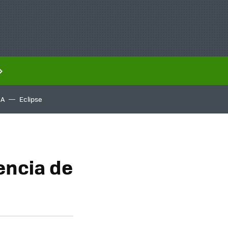
IA
Eclipse
encia de