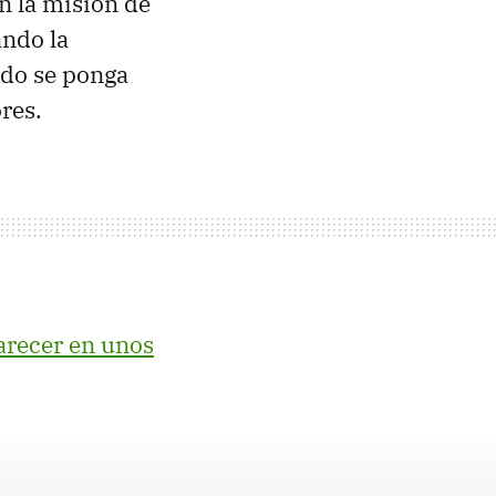
n la misión de
ando la
ndo se ponga
res.
arecer en unos