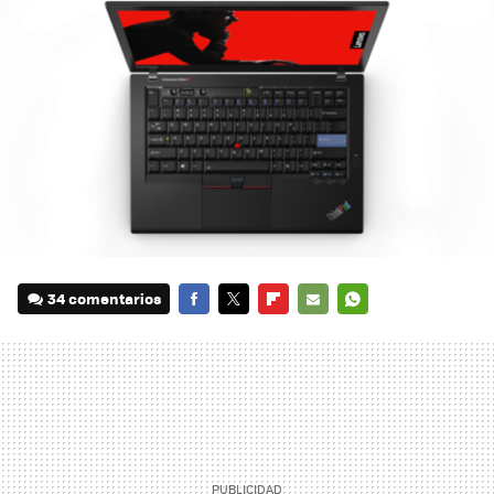
34 comentarios
FACEBOOK
TWITTER
FLIPBOARD
E-
WHATSAPP
MAIL