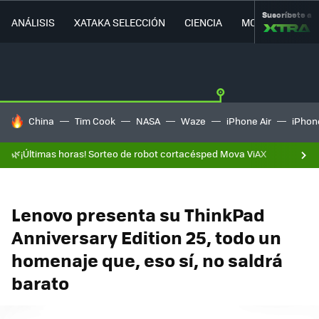
Suscríbete a
ANÁLISIS
XATAKA SELECCIÓN
CIENCIA
MOVILIDAD
HOY SE HABLA DE
China
Tim Cook
NASA
Waze
iPhone Air
iPhone
🌿¡Últimas horas! Sorteo de robot cortacésped Mova ViAX
Lenovo presenta su ThinkPad
Anniversary Edition 25, todo un
homenaje que, eso sí, no saldrá
barato