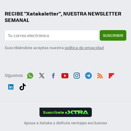
RECIBE "Xatakaletter", NUESTRA NEWSLETTER
SEMANAL
SUSCRIBIR
Suscribiéndote aceptas nuestra
política de privacidad
Síguenos
Wh
Twit
Fac
You
Inst
Tele
RSS
Flip
ats
ter
ebo
tub
agr
gra
boa
Link
Tikt
App
ok
e
am
m
rd
edI
ok
Suscríbete a
n
Apoya a Xataka y disfruta ventajas exclusivas