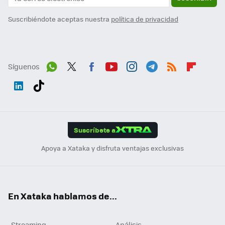
Suscribiéndote aceptas nuestra
política de privacidad
Síguenos
Wh
Twit
Fac
You
Inst
Tele
RSS
Flip
ats
ter
ebo
tub
agr
gra
boa
Link
Tikt
App
ok
e
am
m
rd
edI
ok
Suscríbete a
n
Apoya a Xataka y disfruta ventajas exclusivas
En Xataka hablamos de...
Streaming
Análisis