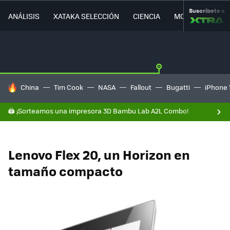
Suscríbete a
ANÁLISIS
XATAKA SELECCIÓN
CIENCIA
MOVILIDAD
HOY SE HABLA DE
China
Tim Cook
NASA
Fallout
Bugatti
iPhone 
🖨️ ¡Sorteamos una impresora 3D Bambu Lab A2L Combo!
Lenovo Flex 20, un Horizon en
tamaño compacto