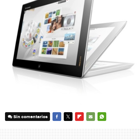
Sin comentarios
FACEBOOK
TWITTER
FLIPBOARD
E-
WHATSAPP
MAIL