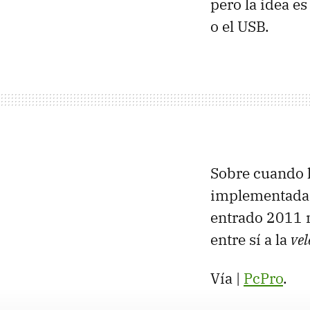
pero la idea e
o el
USB
.
Sobre cuando l
implementada, 
entrado 2011 
entre sí a la
vel
Vía |
PcPro
.