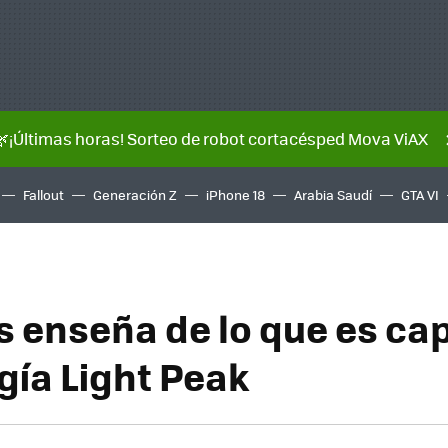
🌿¡Últimas horas! Sorteo de robot cortacésped Mova ViAX
Fallout
Generación Z
iPhone 18
Arabia Saudí
GTA VI
os enseña de lo que es ca
gía Light Peak