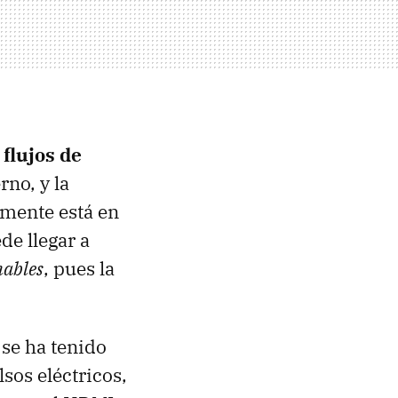
 flujos de
no, y la
lmente está en
de llegar a
nables
, pues la
, se ha tenido
sos eléctricos,