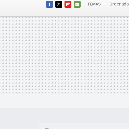
TEMAS
Ordenado
FACEBOOK
TWITTER
FLIPBOARD
E-
MAIL