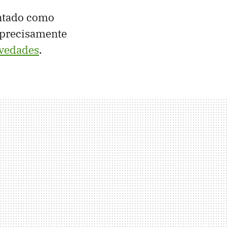
entado como
 precisamente
ovedades
.