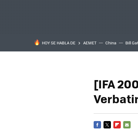
HOY SE HABLA DE
AEMET
China
Bill Ga
[IFA 20
Verbat
FACEBOOK
TWITTER
FLIPBOARD
E-