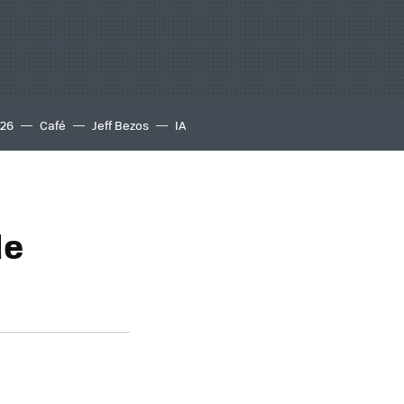
S26
Café
Jeff Bezos
IA
de