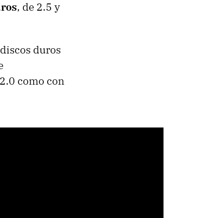
uros
, de 2.5 y
 discos duros
e
 2.0 como con