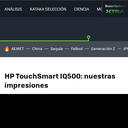
Suscríbete a
ANÁLISIS
XATAKA SELECCIÓN
CIENCIA
MOVILIDAD
HOY SE HABLA DE
AEMET
China
Sequía
Fallout
Generación Z
iP
HP TouchSmart IQ500: nuestras
impresiones