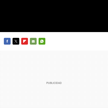
FACEBOOK
TWITTER
FLIPBOARD
E-
WHATSAPP
MAIL