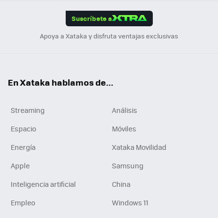
App
ok
e
am
m
rd
edI
ok
Suscríbete a
n
Apoya a Xataka y disfruta ventajas exclusivas
En Xataka hablamos de...
Streaming
Análisis
Espacio
Móviles
Energía
Xataka Movilidad
Apple
Samsung
Inteligencia artificial
China
Empleo
Windows 11