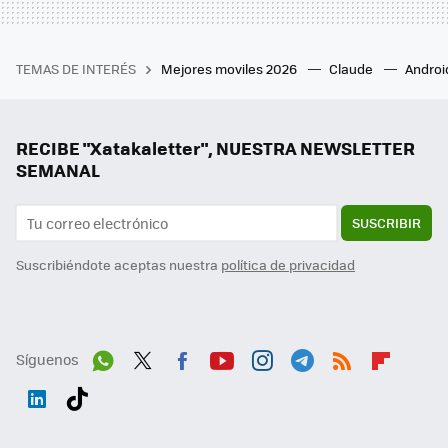
TEMAS DE INTERÉS
Mejores moviles 2026
Claude
Androi
RECIBE "Xatakaletter", NUESTRA NEWSLETTER
SEMANAL
SUSCRIBIR
Suscribiéndote aceptas nuestra
política de privacidad
Síguenos
Wh
Twit
Fac
You
Inst
Tele
RSS
Flip
ats
ter
ebo
tub
agr
gra
boa
Link
Tikt