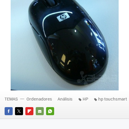
TEMAS
Ordenadores
Análisis
HP
hp touchsmart
FACEBOOK
TWITTER
FLIPBOARD
E-
WHATSAPP
MAIL