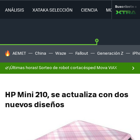
Suscríbete a
ANÁLISIS
XATAKA SELECCIÓN
CIENCIA
MOVILIDAD
HOY SE HABLA DE
AEMET
China
Waze
Fallout
Generación Z
iPh
🌿¡Últimas horas! Sorteo de robot cortacésped Mova ViAX
HP Mini 210, se actualiza con dos
nuevos diseños