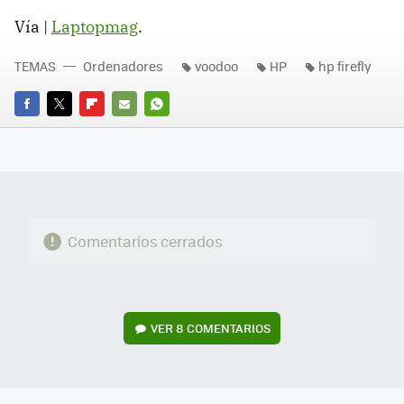
Vía |
Laptopmag
.
TEMAS
Ordenadores
voodoo
HP
hp firefly
FACEBOOK
TWITTER
FLIPBOARD
E-
WHATSAPP
MAIL
Comentarios cerrados
VER
8 COMENTARIOS