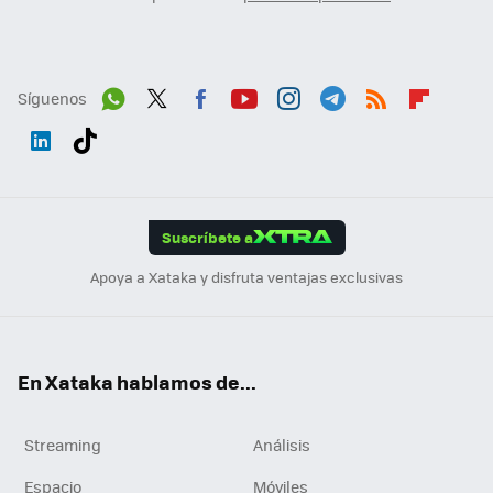
Síguenos
Wh
Twit
Fac
You
Inst
Tele
RSS
Flip
ats
ter
ebo
tub
agr
gra
boa
Link
Tikt
App
ok
e
am
m
rd
edI
ok
Suscríbete a
n
Apoya a Xataka y disfruta ventajas exclusivas
En Xataka hablamos de...
Streaming
Análisis
Espacio
Móviles