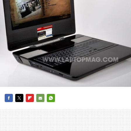
FACEBOOK
TWITTER
FLIPBOARD
E-
WHATSAPP
MAIL