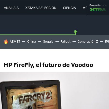
Suscríbete a
ANÁLISIS
XATAKA SELECCIÓN
CIENCIA
MOVILIDAD
HOY SE HABLA DE
AEMET
China
Sequía
Fallout
Generación Z
iP
HP FireFly, el futuro de Voodoo