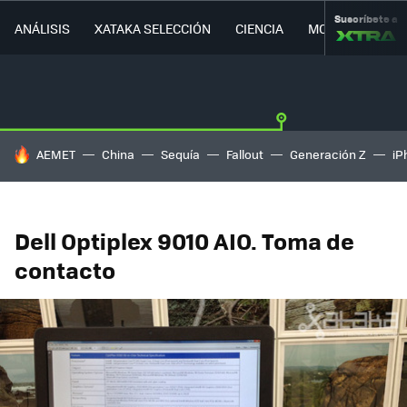
Suscríbete a
ANÁLISIS
XATAKA SELECCIÓN
CIENCIA
MOVILIDAD
HOY SE HABLA DE
AEMET
China
Sequía
Fallout
Generación Z
iP
Dell Optiplex 9010 AIO. Toma de
contacto