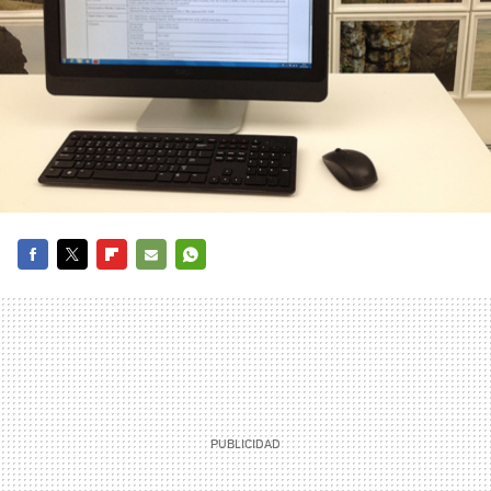
FACEBOOK
TWITTER
FLIPBOARD
E-
WHATSAPP
MAIL