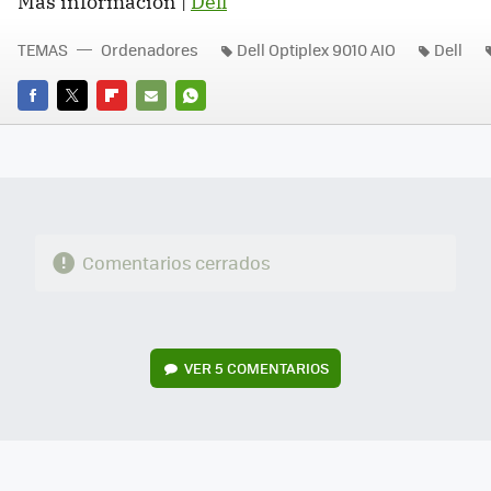
Más información |
Dell
TEMAS
Ordenadores
Dell Optiplex 9010 AIO
Dell
FACEBOOK
TWITTER
FLIPBOARD
E-
WHATSAPP
MAIL
Comentarios cerrados
VER
5 COMENTARIOS