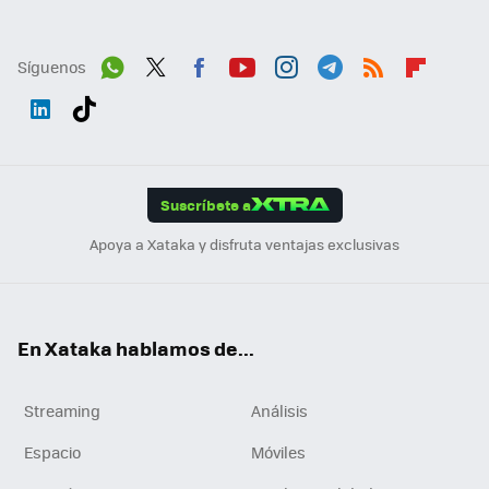
Síguenos
Wh
Twit
Fac
You
Inst
Tele
RSS
Flip
ats
ter
ebo
tub
agr
gra
boa
Link
Tikt
App
ok
e
am
m
rd
edI
ok
Suscríbete a
n
Apoya a Xataka y disfruta ventajas exclusivas
En Xataka hablamos de...
Streaming
Análisis
Espacio
Móviles