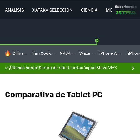
Suscríbete a
ANÁLISIS
XATAKA SELECCIÓN
CIENCIA
MOVILIDAD
HOY SE HABLA DE
China
Tim Cook
NASA
Waze
iPhone Air
iPhone
🌿¡Últimas horas! Sorteo de robot cortacésped Mova ViAX
Comparativa de Tablet PC