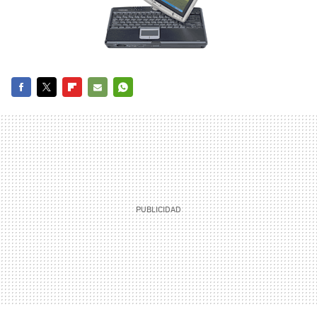
FACEBOOK
TWITTER
FLIPBOARD
E-
WHATSAPP
MAIL