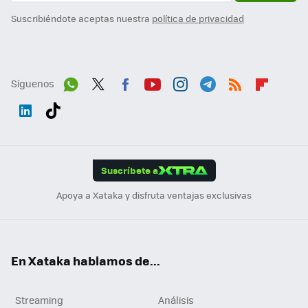
Suscribiéndote aceptas nuestra
política de privacidad
Síguenos
Wh
Twit
Fac
You
Inst
Tele
RSS
Flip
ats
ter
ebo
tub
agr
gra
boa
Link
Tikt
App
ok
e
am
m
rd
edI
ok
Suscríbete a
n
Apoya a Xataka y disfruta ventajas exclusivas
En Xataka hablamos de...
Streaming
Análisis