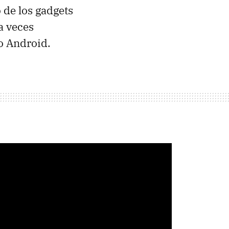
 de los gadgets
a veces
 o Android.