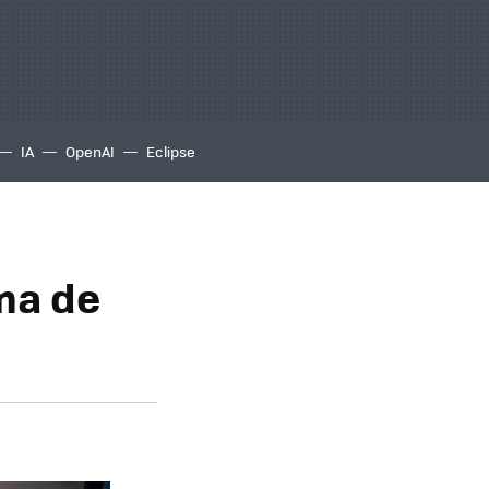
IA
OpenAI
Eclipse
ma de