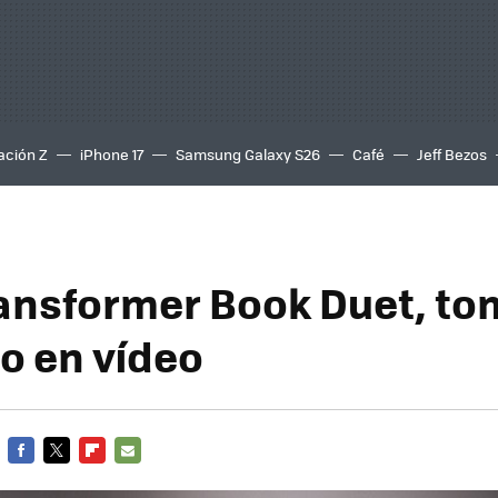
ación Z
iPhone 17
Samsung Galaxy S26
Café
Jeff Bezos
ansformer Book Duet, to
o en vídeo
FACEBOOK
TWITTER
FLIPBOARD
E-