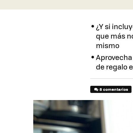
¿Y si incl
que más no
mismo
Aprovecha 
de regalo e
8 comentarios