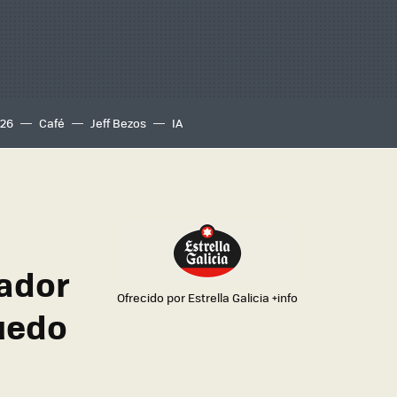
S26
Café
Jeff Bezos
IA
rador
Ofrecido por Estrella Galicia
+info
puedo