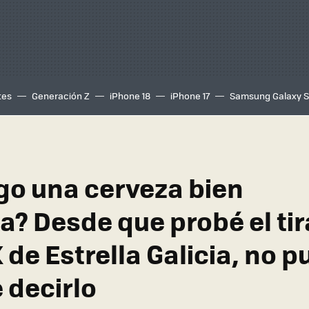
tes
Generación Z
iPhone 18
iPhone 17
Samsung Galaxy 
go una cerveza bien
ta? Desde que probé el ti
de Estrella Galicia, no 
 decirlo