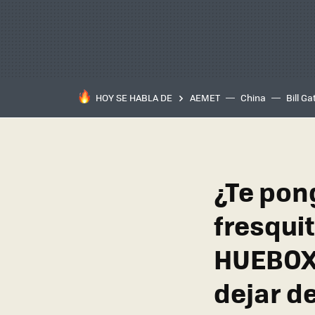
HOY SE HABLA DE
AEMET
China
Bill Ga
¿Te pon
fresqui
HUEBOX 
dejar de