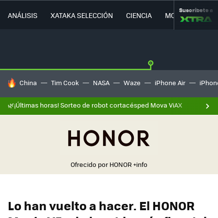
Suscríbete a
ANÁLISIS
XATAKA SELECCIÓN
CIENCIA
MOVILIDAD
HOY SE HABLA DE
China
Tim Cook
NASA
Waze
iPhone Air
iPhone
🌿¡Últimas horas! Sorteo de robot cortacésped Mova ViAX
Ofrecido por HONOR
+info
Lo han vuelto a hacer. El HONOR