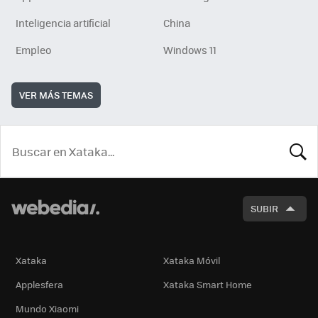
Inteligencia artificial
China
Empleo
Windows 11
VER MÁS TEMAS
BUSCA
SUBIR
Xataka
Xataka Móvil
Applesfera
Xataka Smart Home
Mundo Xiaomi