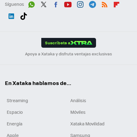
Síguenos
Wh
Twit
Fac
You
Inst
Tele
RSS
Flip
ats
ter
ebo
tub
agr
gra
boa
Link
Tikt
App
ok
e
am
m
rd
edI
ok
Suscríbete a
n
Apoya a Xataka y disfruta ventajas exclusivas
En Xataka hablamos de...
Streaming
Análisis
Espacio
Móviles
Energía
Xataka Movilidad
Apple
Samsung