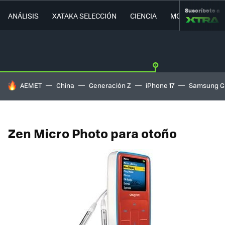
Suscríbete a
ANÁLISIS
XATAKA SELECCIÓN
CIENCIA
MOVILIDAD
HOY SE HABLA DE
AEMET
China
Generación Z
iPhone 17
Samsung G
Zen Micro Photo para otoño