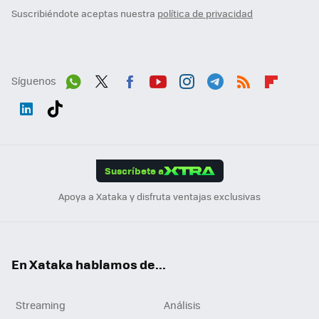
Suscribiéndote aceptas nuestra
política de privacidad
Síguenos
Wh
Twit
Fac
You
Inst
Tele
RSS
Flip
ats
ter
ebo
tub
agr
gra
boa
Link
Tikt
App
ok
e
am
m
rd
edI
ok
Suscríbete a
n
Apoya a Xataka y disfruta ventajas exclusivas
En Xataka hablamos de...
Streaming
Análisis