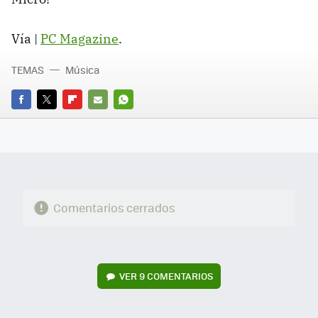
Vía |
PC Magazine
.
TEMAS
Música
FACEBOOK
TWITTER
FLIPBOARD
E-
WHATSAPP
MAIL
Comentarios cerrados
VER
9 COMENTARIOS