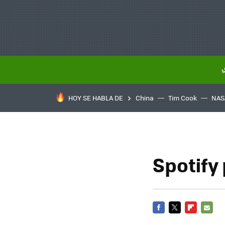
HOY SE HABLA DE
China
Tim Cook
NAS
Spotify
FACEBOOK
TWITTER
FLIPBOARD
E-