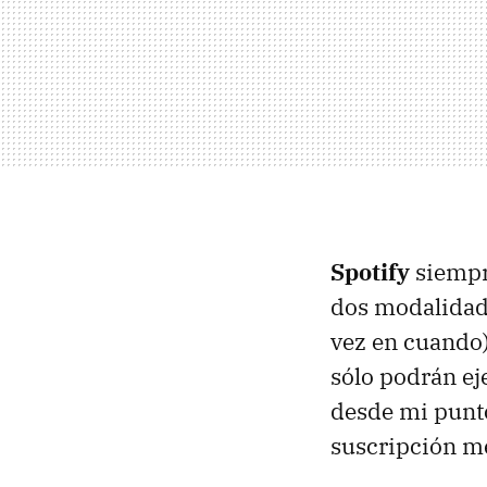
Spotify
siempr
dos modalidade
vez en cuando)
sólo podrán ej
desde mi punto
suscripción me