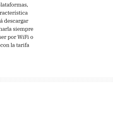
plataformas,
racterística
rá descargar
harla siempre
er por WiFi o
on la tarifa