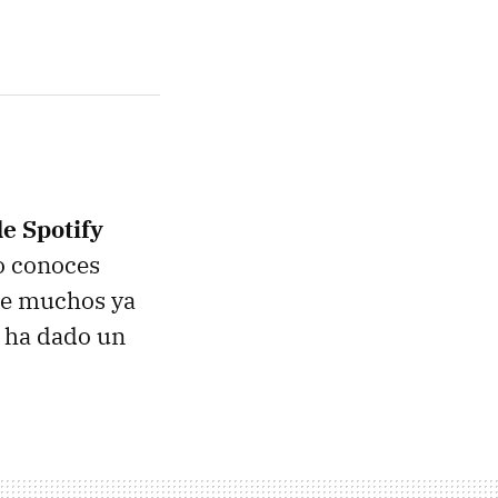
de Spotify
o conoces
e muchos ya
a ha dado un