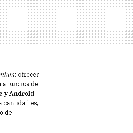
emium
: ofrecer
n anuncios de
e y Android
a cantidad es,
do de