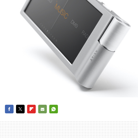
FACEBOOK
TWITTER
FLIPBOARD
E-
WHATSAPP
MAIL