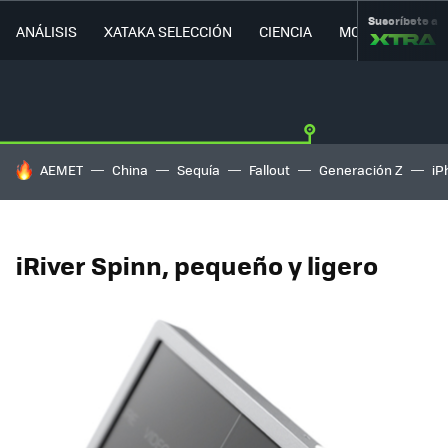
Suscríbete a
ANÁLISIS
XATAKA SELECCIÓN
CIENCIA
MOVILIDAD
HOY SE HABLA DE
AEMET
China
Sequía
Fallout
Generación Z
iP
iRiver Spinn, pequeño y ligero