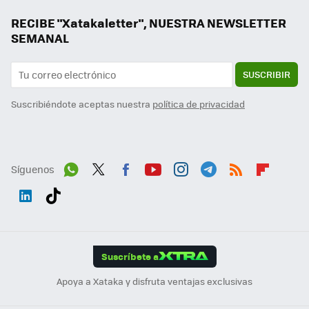
RECIBE "Xatakaletter", NUESTRA NEWSLETTER
SEMANAL
SUSCRIBIR
Suscribiéndote aceptas nuestra
política de privacidad
Síguenos
Wh
Twit
Fac
You
Inst
Tele
RSS
Flip
ats
ter
ebo
tub
agr
gra
boa
Link
Tikt
App
ok
e
am
m
rd
edI
ok
Suscríbete a
n
Apoya a Xataka y disfruta ventajas exclusivas