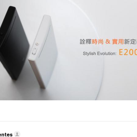
entes