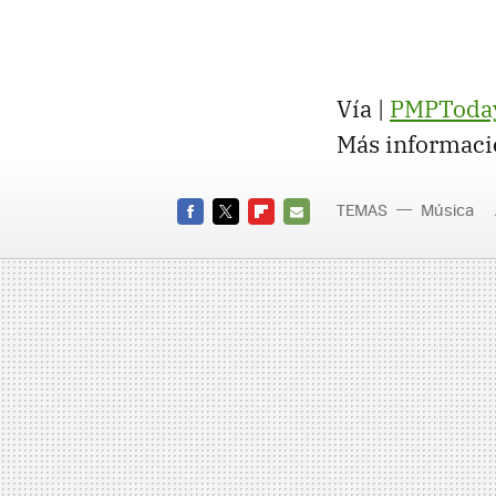
Vía |
PMPToda
Más informaci
TEMAS
Música
FACEBOOK
TWITTER
FLIPBOARD
E-
MAIL