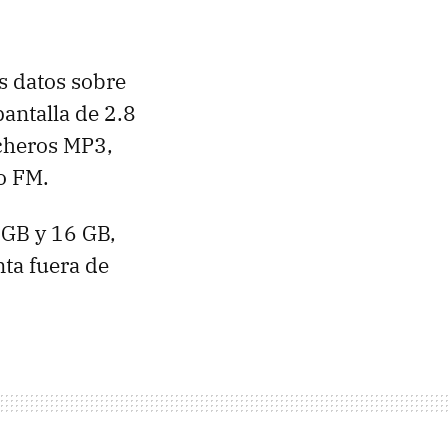
 datos sobre
antalla de 2.8
icheros MP3,
o FM.
 GB y 16 GB,
nta fuera de