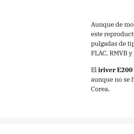
Aunque de mom
este reproduct
pulgadas de t
FLAC
,
RMVB
y 
El
iriver E200
aunque no se h
Corea.