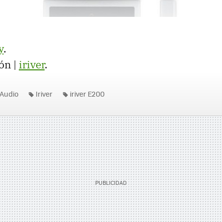
y
.
ón |
iriver
.
Audio
Iriver
iriver E200