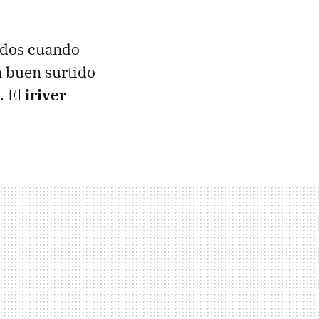
ados cuando
n buen surtido
. El
iriver