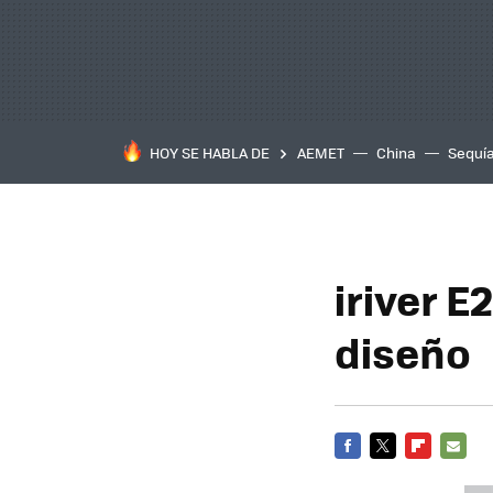
HOY SE HABLA DE
AEMET
China
Sequí
iriver E
diseño
FACEBOOK
TWITTER
FLIPBOARD
E-