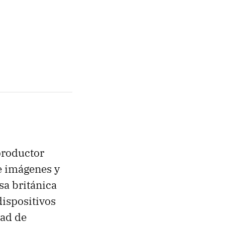
productor
e imágenes y
sa británica
ispositivos
dad de