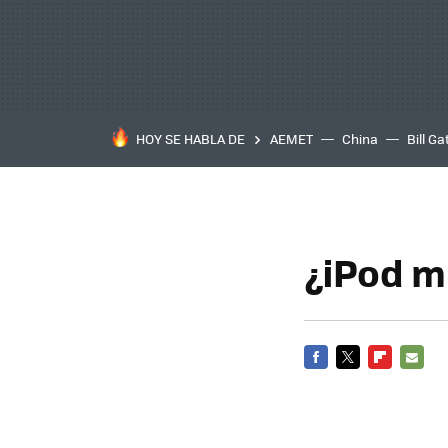
HOY SE HABLA DE
AEMET
China
Bill Ga
¿iPod m
FACEBOOK
TWITTER
FLIPBOARD
E-
MAIL