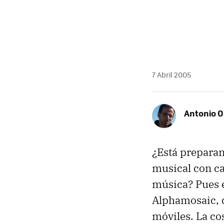
7 Abril 2005
Antonio O
¿Está prepara
musical con c
música? Pues e
Alphamosaic, d
móviles. La co