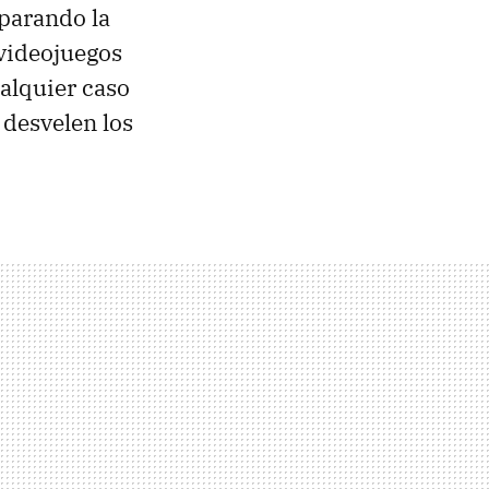
eparando la
 videojuegos
ualquier caso
 desvelen los