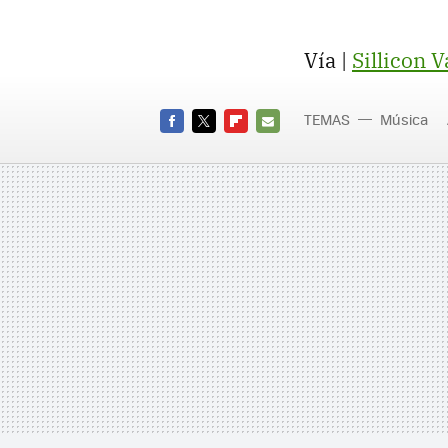
Vía |
Sillicon V
TEMAS
Música
FACEBOOK
TWITTER
FLIPBOARD
E-
MAIL