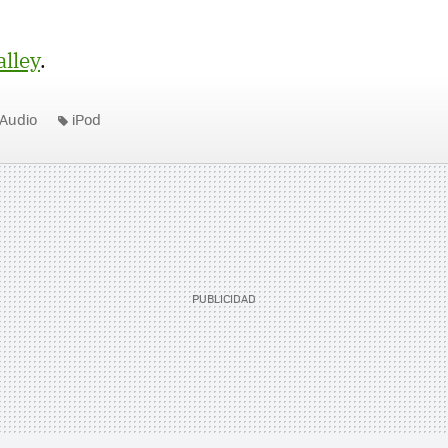
alley
.
Audio
iPod