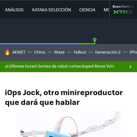
Suscríbete a
ANÁLISIS
XATAKA SELECCIÓN
CIENCIA
MOVILIDAD
HOY SE HABLA DE
AEMET
China
Waze
Fallout
Generación Z
iPh
🌿¡Últimas horas! Sorteo de robot cortacésped Mova ViAX
iOps Jock, otro minireproductor
que dará que hablar