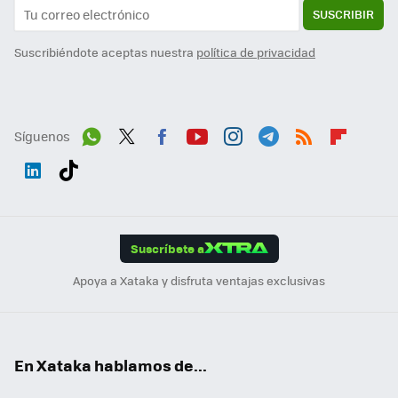
SUSCRIBIR
Suscribiéndote aceptas nuestra
política de privacidad
Síguenos
Wh
Twit
Fac
You
Inst
Tele
RSS
Flip
ats
ter
ebo
tub
agr
gra
boa
Link
Tikt
App
ok
e
am
m
rd
edI
ok
Suscríbete a
n
Apoya a Xataka y disfruta ventajas exclusivas
En Xataka hablamos de...