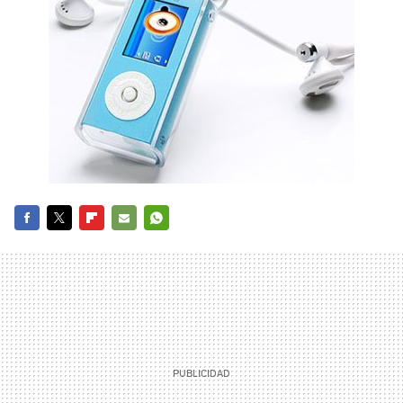
FACEBOOK
TWITTER
FLIPBOARD
E-
WHATSAPP
MAIL