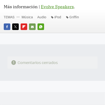
Más información |
Evolve Speakers
.
TEMAS
Música
Audio
iPod
Griffin
FACEBOOK
TWITTER
FLIPBOARD
E-
WHATSAPP
MAIL
Comentarios cerrados