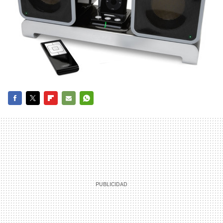
FACEBOOK
TWITTER
FLIPBOARD
E-
WHATSAPP
MAIL