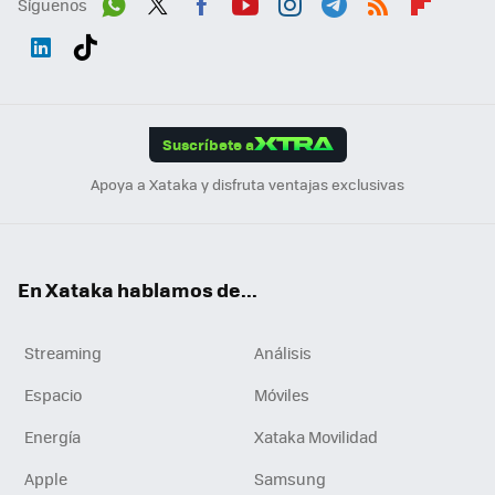
Síguenos
Wh
Twit
Fac
You
Inst
Tele
RSS
Flip
ats
ter
ebo
tub
agr
gra
boa
Link
Tikt
App
ok
e
am
m
rd
edI
ok
Suscríbete a
n
Apoya a Xataka y disfruta ventajas exclusivas
En Xataka hablamos de...
Streaming
Análisis
Espacio
Móviles
Energía
Xataka Movilidad
Apple
Samsung