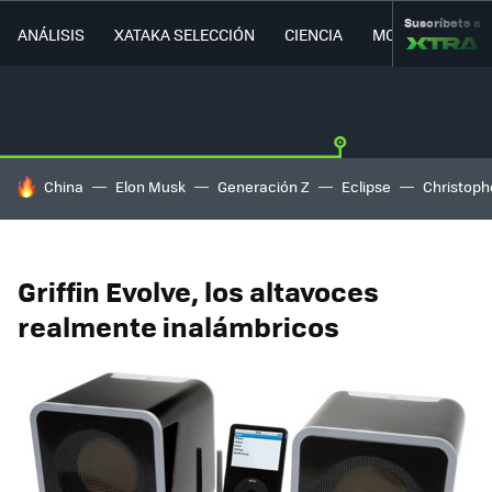
Suscríbete a
ANÁLISIS
XATAKA SELECCIÓN
CIENCIA
MOVILIDAD
HOY SE HABLA DE
China
Elon Musk
Generación Z
Eclipse
Christoph
Griffin Evolve, los altavoces
realmente inalámbricos