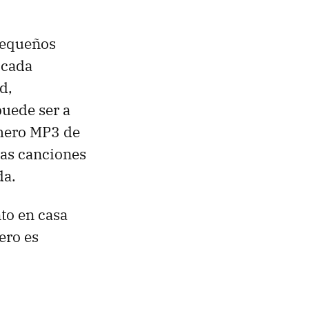
 pequeños
 cada
d,
puede ser a
chero MP3 de
las canciones
da.
to en casa
ero es