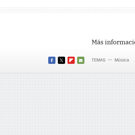
Más informaci
TEMAS
Música
FACEBOOK
TWITTER
FLIPBOARD
E-
MAIL