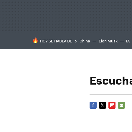
HOY SE HABLA DE
China
Elon Musk
IA
Escucha 
FACEBOOK
TWITTER
FLIPBOARD
E-
MAIL