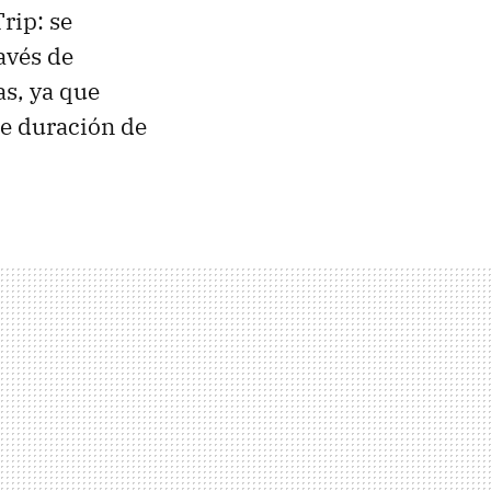
rip: se
avés de
as, ya que
de duración de