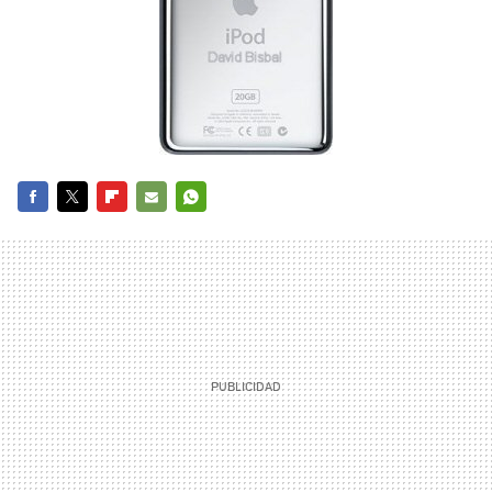
FACEBOOK
TWITTER
FLIPBOARD
E-
WHATSAPP
MAIL