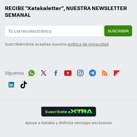
RECIBE "Xatakaletter", NUESTRA NEWSLETTER
SEMANAL
SUSCRIBIR
Suscribiéndote aceptas nuestra
política de privacidad
Síguenos
Wh
Twit
Fac
You
Inst
Tele
RSS
Flip
ats
ter
ebo
tub
agr
gra
boa
Link
Tikt
App
ok
e
am
m
rd
edI
ok
Suscríbete a
n
Apoya a Xataka y disfruta ventajas exclusivas