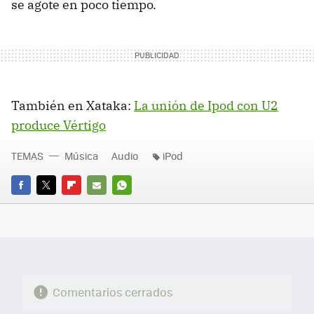
se agote en poco tiempo.
También en Xataka:
La unión de Ipod con U2
produce Vértigo
TEMAS
Música
Audio
iPod
FACEBOOK
TWITTER
FLIPBOARD
E-
WHATSAPP
MAIL
Comentarios cerrados