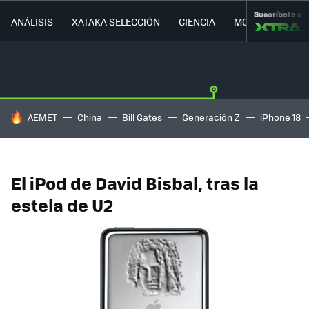
Suscríbete a
ANÁLISIS
XATAKA SELECCIÓN
CIENCIA
MOVILIDAD
HOY SE HABLA DE
AEMET
China
Bill Gates
Generación Z
iPhone 18
El iPod de David Bisbal, tras la
estela de U2